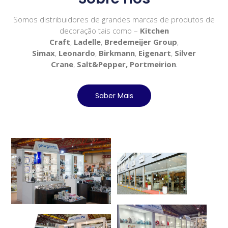
Somos distribuidores de grandes marcas de produtos de
decoração tais como –
Kitchen
Craft
,
Ladelle
,
Bredemeijer Group
,
Simax
,
Leonardo
,
Birkmann
,
Eigenart
,
Silver
Crane
,
Salt&Pepper, Portmeirion
.
Saber Mais