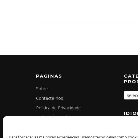
PÁGINAS
CAT
PRO
Sobre
Selec
Contacte-nos
Política de Privacidade
IDI
Política de Cookies
Termos e Condições Gerais
Livro de Reclamações Online
Para fornecer as melhores experiências, usamos tecnologias como cook