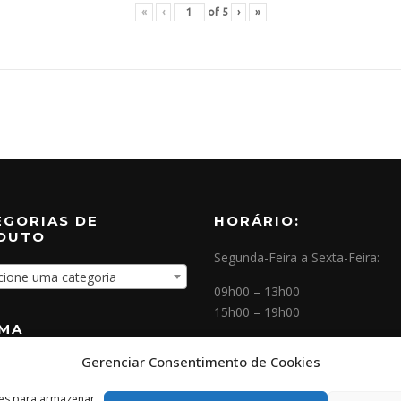
«
‹
of
5
›
»
EGORIAS DE
HORÁRIO:
DUTO
Segunda-Feira a Sexta-Feira:
cione uma categoria
09h00 – 13h00
15h00 – 19h00
OMA
Gerenciar Consentimento de Cookies
NEWSLETTER
ies para armazenar