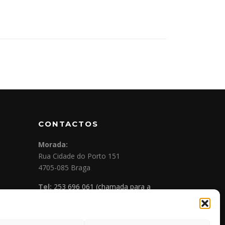
CONTACTOS
Morada:
Rua Cidade do Porto 151
4705-085 Braga
Tel:
253 696 061 (chamada para a
rede fixa nacional)
Tlm:
919 782 600 (chamada para a
rede móvel nacional)