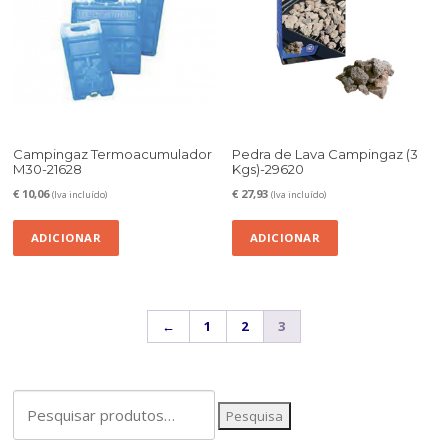
Campingaz Termoacumulador
Pedra de Lava Campingaz (3
M30-21628
Kgs)-29620
€
10,06
€
27,93
(Iva incluído)
(Iva incluído)
ADICIONAR
ADICIONAR
←
1
2
3
Pesquisar
Pesquisa
por: