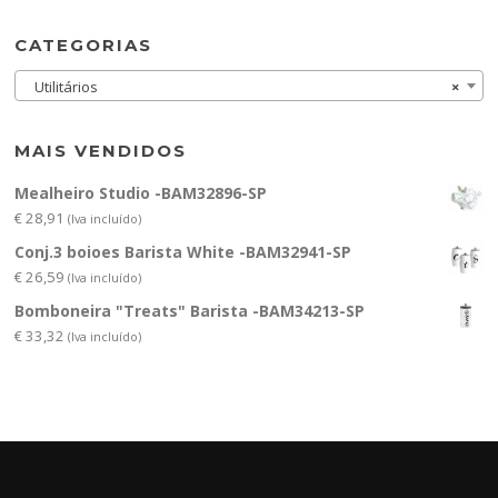
CATEGORIAS
Utilitários
×
MAIS VENDIDOS
Mealheiro Studio -BAM32896-SP
€
28,91
(Iva incluído)
Conj.3 boioes Barista White -BAM32941-SP
€
26,59
(Iva incluído)
Bomboneira "Treats" Barista -BAM34213-SP
€
33,32
(Iva incluído)