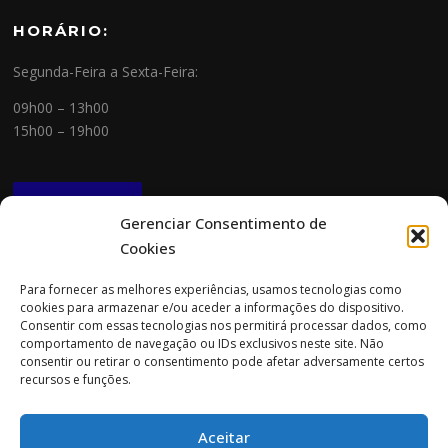
HORÁRIO:
Segunda-Feira a Sexta-Feira:
09h00 – 13h00
15h00 – 19h00
NEWSLETTER
Gerenciar Consentimento de
Cookies
CONTACTOS
Para fornecer as melhores experiências, usamos tecnologias como
cookies para armazenar e/ou aceder a informações do dispositivo.
Morada:
Consentir com essas tecnologias nos permitirá processar dados, como
Rua Cidade do Porto 151
comportamento de navegação ou IDs exclusivos neste site. Não
4705-085 Braga
consentir ou retirar o consentimento pode afetar adversamente certos
recursos e funções.
Tel:
253 696 061 (chamada para a rede fixa nacional)
Tlm:
919 782 600 (chamada para a rede móvel nacional)
Aceitar
Email:
geral@prospecta.pt