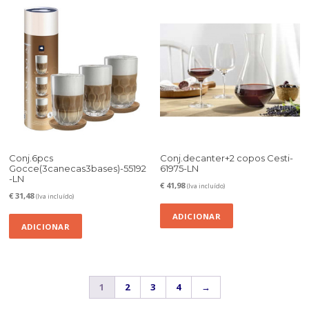
Conj.6pcs
Conj.decanter+2 copos Cesti-
Gocce(3canecas3bases)-55192
61975-LN
-LN
€
41,98
(Iva incluído)
€
31,48
(Iva incluído)
ADICIONAR
ADICIONAR
1
2
3
4
→