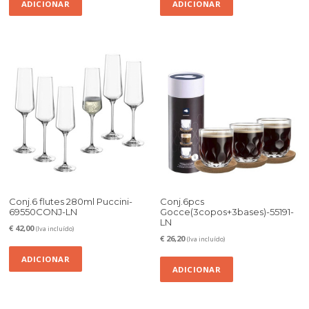
ADICIONAR
ADICIONAR
Conj.6 flutes 280ml Puccini-
Conj.6pcs
69550CONJ-LN
Gocce(3copos+3bases)-55191-
LN
€
42,00
(Iva incluído)
€
26,20
(Iva incluído)
ADICIONAR
ADICIONAR