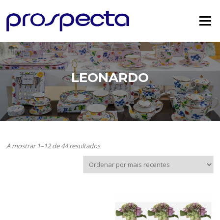
Saltar
para
Menu
o
conteúdo
LEONARDO
Ordenado
A mostrar 1–12 de 44 resultados
por
mais
recentes