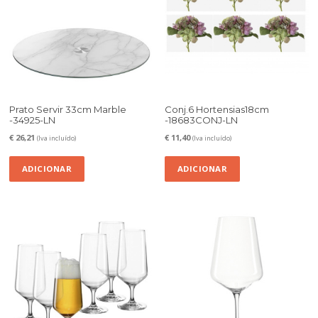
Prato Servir 33cm Marble
Conj.6 Hortensias18cm
-34925-LN
-18683CONJ-LN
€
26,21
€
11,40
(Iva incluído)
(Iva incluído)
ADICIONAR
ADICIONAR