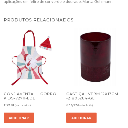
aplicações em feltro de cor verde e dourado. Marca Gehlmann.
PRODUTOS RELACIONADOS
CONJ.AVENTAL + GORRO
CASTIÇAL VERM 12X17CM
KIDS-72711-LDL
-21805284-GL
€
22,84
€
16,27
(Iva incluído)
(Iva incluído)
ADICIONAR
ADICIONAR