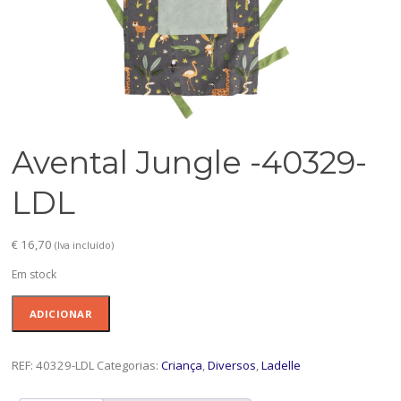
Avental Jungle -40329-
LDL
€
16,70
(Iva incluído)
Em stock
Quantidade
ADICIONAR
de
Avental
Jungle
REF:
40329-LDL
Categorias:
Criança
,
Diversos
,
Ladelle
-40329-