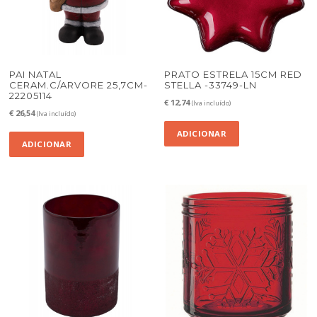
PAI NATAL
PRATO ESTRELA 15CM RED
CERAM.C/ARVORE 25,7CM-
STELLA -33749-LN
22205114
€
12,74
(Iva incluído)
€
26,54
(Iva incluído)
ADICIONAR
ADICIONAR