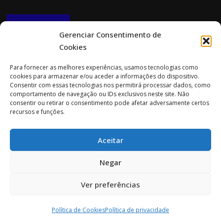
NEWSLETTER
Gerenciar Consentimento de
Cookies
CONTACTOS
Para fornecer as melhores experiências, usamos tecnologias como
cookies para armazenar e/ou aceder a informações do dispositivo.
Morada:
Consentir com essas tecnologias nos permitirá processar dados, como
Rua Cidade do Porto 151
comportamento de navegação ou IDs exclusivos neste site. Não
4705-085 Braga
consentir ou retirar o consentimento pode afetar adversamente certos
recursos e funções.
Tel:
253 696 061 (chamada para a rede fixa nacional)
Tlm:
919 782 600 (chamada para a rede móvel nacional)
Aceitar
Email:
geral@prospecta.pt
Negar
Ver preferências
Copyright © 2026 Prospecta. Todos os direitos reservados.
Política de Cookies
Política de privacidade
Screenr parallax theme
por FameThemes