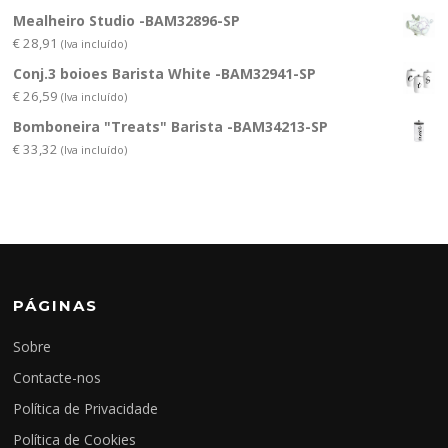
Mealheiro Studio -BAM32896-SP
€
28,91
(Iva incluído)
Conj.3 boioes Barista White -BAM32941-SP
€
26,59
(Iva incluído)
Bomboneira "Treats" Barista -BAM34213-SP
€
33,32
(Iva incluído)
PÁGINAS
Sobre
Contacte-nos
Política de Privacidade
Política de Cookies