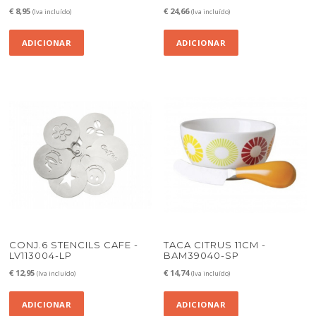
€
8,95
€
24,66
(Iva incluído)
(Iva incluído)
ADICIONAR
ADICIONAR
CONJ.6 STENCILS CAFE -
TACA CITRUS 11CM -
LV113004-LP
BAM39040-SP
€
12,95
€
14,74
(Iva incluído)
(Iva incluído)
ADICIONAR
ADICIONAR