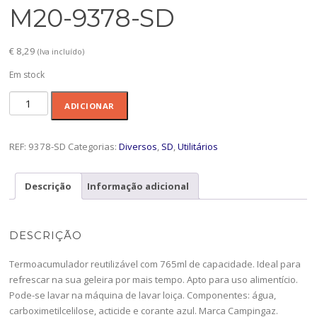
M20-9378-SD
€
8,29
(Iva incluído)
Em stock
Quantidade
ADICIONAR
de
Campingaz
Termoacumulador
REF:
9378-SD
Categorias:
Diversos
,
SD
,
Utilitários
M20-
9378-
Descrição
Informação adicional
SD
DESCRIÇÃO
Termoacumulador reutilizável com 765ml de capacidade. Ideal para
refrescar na sua geleira por mais tempo. Apto para uso alimentício.
Pode-se lavar na máquina de lavar loiça. Componentes: água,
carboximetilcelilose, acticide e corante azul. Marca Campingaz.