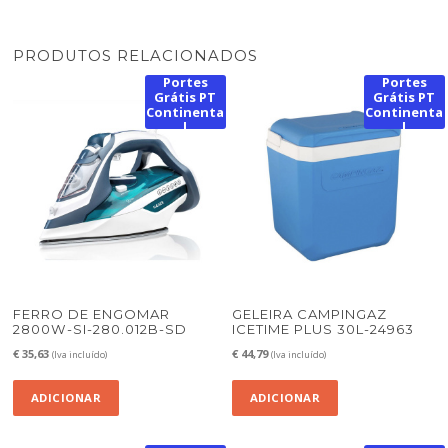
PRODUTOS RELACIONADOS
Portes
Portes
Grátis PT
Grátis PT
Continenta
Continenta
l
l
FERRO DE ENGOMAR
GELEIRA CAMPINGAZ
2800W-SI-280.012B-SD
ICETIME PLUS 30L-24963
€
35,63
€
44,79
(Iva incluído)
(Iva incluído)
ADICIONAR
ADICIONAR