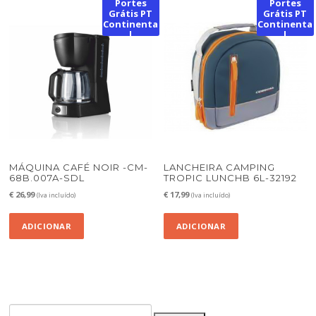
Portes
Portes
Grátis PT
Grátis PT
Continenta
Continenta
l
l
MÁQUINA CAFÉ NOIR -CM-
LANCHEIRA CAMPING
68B.007A-SDL
TROPIC LUNCHB 6L-32192
€
26,99
€
17,99
(Iva incluído)
(Iva incluído)
ADICIONAR
ADICIONAR
Pesquisar