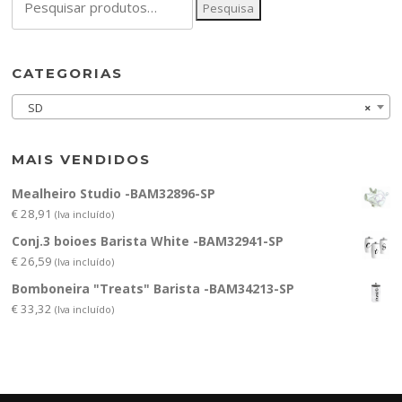
Pesquisa
por:
CATEGORIAS
SD
×
MAIS VENDIDOS
Mealheiro Studio -BAM32896-SP
€
28,91
(Iva incluído)
Conj.3 boioes Barista White -BAM32941-SP
€
26,59
(Iva incluído)
Bomboneira "Treats" Barista -BAM34213-SP
€
33,32
(Iva incluído)