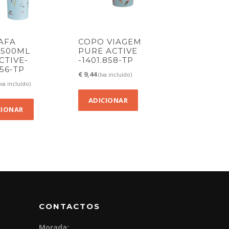
AFA
COPO VIAGEM
.500ML
PURE ACTIVE
CTIVE-
-1401.858-TP
856-TP
€
9,44
(Iva incluído)
Iva incluído)
ADICIONAR
CIONAR
CONTACTOS
Morada: