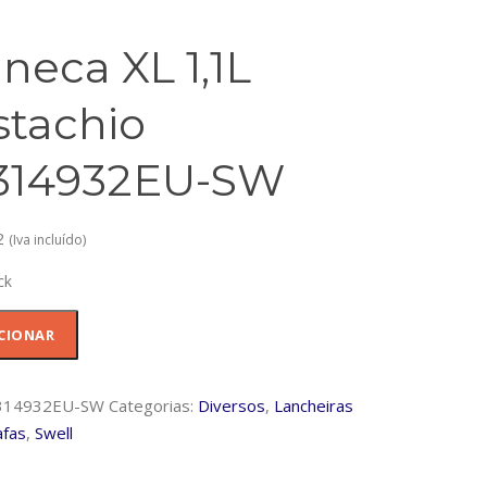
neca XL 1,1L
stachio
314932EU-SW
2
(Iva incluído)
ck
dade
CIONAR
314932EU-SW
Categorias:
Diversos
,
Lancheiras
afas
,
Swell
io
932EU-