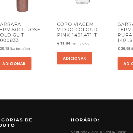
ARRAFA
COPO VIAGEM
GARR
ERM.50CL ROSE
VIDRO COLOUR
TERM
OLD GLIT-
PINK-1401.471-T
PURA
000833
1401.
€
11,84
(Iva incluído)
23,15
€
20,93
(Iva incluído)
(
ADICIONAR
ADICIONAR
ADI
EGORIAS DE
HORÁRIO:
DUTO
Segunda-Feira a Sexta-Feira: