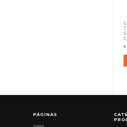
G
T
G
C
€
PÁGINAS
CAT
PRO
Sobre