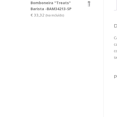
Bomboneira "Treats"
Barista -BAM34213-SP
€
33,32
(Iva incluído)
C
c
c
s