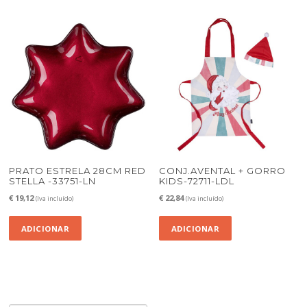
PRATO ESTRELA 28CM RED
CONJ.AVENTAL + GORRO
STELLA -33751-LN
KIDS-72711-LDL
€
19,12
€
22,84
(Iva incluído)
(Iva incluído)
ADICIONAR
ADICIONAR