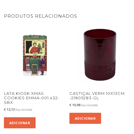
PRODUTOS RELACIONADOS
LATA KIOSK XMAS
CASTIÇAL VERM 10X13CM
COOKIES EMMA-001.432-
-21805283-GL
SBX
€
10,98
(Iva incluído)
€
12,13
(Iva incluído)
ADICIONAR
ADICIONAR