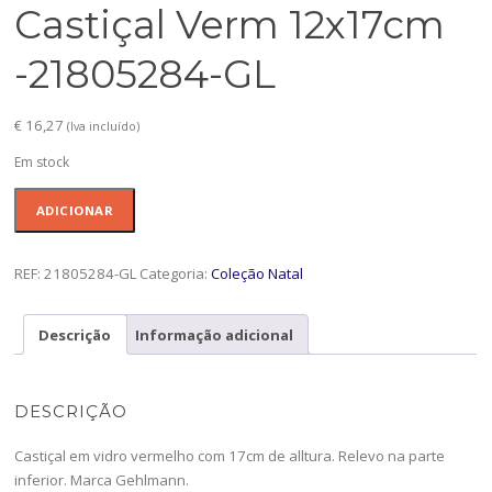
Castiçal Verm 12x17cm
-21805284-GL
€
16,27
(Iva incluído)
Em stock
Quantidade
ADICIONAR
de
Castiçal
Verm
REF:
21805284-GL
Categoria:
Coleção Natal
12x17cm
-21805284-
Descrição
Informação adicional
GL
DESCRIÇÃO
Castiçal em vidro vermelho com 17cm de alltura. Relevo na parte
inferior. Marca Gehlmann.