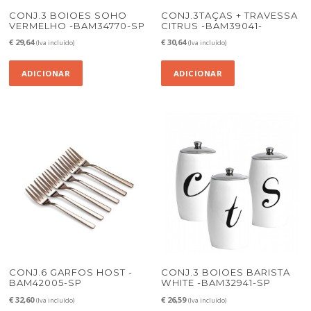
CONJ.3 BOIOES SOHO
CONJ.3TAÇAS + TRAVESSA
VERMELHO -BAM34770-SP
CITRUS -BAM39041-
€
29,64
€
30,64
(Iva incluído)
(Iva incluído)
ADICIONAR
ADICIONAR
CONJ.6 GARFOS HOST -
CONJ.3 BOIOES BARISTA
BAM42005-SP
WHITE -BAM32941-SP
€
32,60
€
26,59
(Iva incluído)
(Iva incluído)