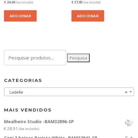
€
24,66
€
37,85
(Iva incluído)
(Iva incluído)
ADICIONAR
ADICIONAR
Pesquisar
Pesquisa
por:
CATEGORIAS
Ladelle
×
MAIS VENDIDOS
Mealheiro Studio -BAM32896-SP
€
28,91
(Iva incluído)
Conj.3 boioes Barista White -BAM32941-SP