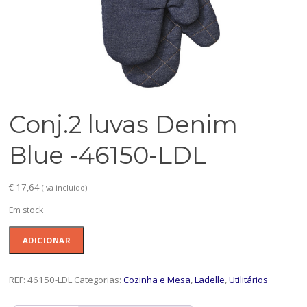
Conj.2 luvas Denim
Blue -46150-LDL
€
17,64
(Iva incluído)
Em stock
Quantidade
ADICIONAR
de
Conj.2
luvas
REF:
46150-LDL
Categorias:
Cozinha e Mesa
,
Ladelle
,
Utilitários
Denim