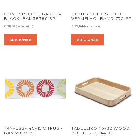
CONJ.3 BOIOES BARISTA
CONJ.3 BOIOES SOHO
BLACK -BAM38386-SP
VERMELHO -BAM34770-SP
€
38,02
€
29,64
(Iva incluído)
(Iva incluído)
ADICIONAR
ADICIONAR
TRAVESSA 40×15 CITRUS -
TABULEIRO 46×32 WOOD
BAM39038-SP
BUTTLER -SP44197