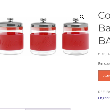
Co
Ba
B
€
38,0
Em sto
Quanti
ADI
de
Conj.3
Barista
REF:
B
Red
Organi
-
BAM38