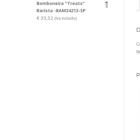
Bomboneira "Treats"
Barista -BAM34213-SP
€
33,32
(Iva incluído)
C
f