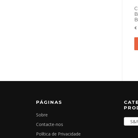
C
B
B
€
PÁGINAS
CAT
PRO
Sobre
S&P 
Contacte-nos
Política de Privacidade