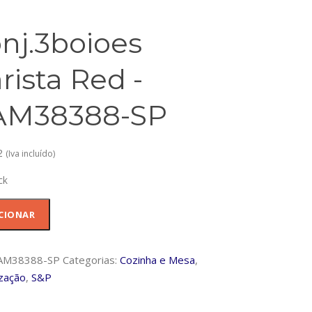
nj.3boioes
rista Red -
AM38388-SP
2
(Iva incluído)
ck
dade
CIONAR
boioes
AM38388-SP
Categorias:
Cozinha e Mesa
,
zação
,
S&P
388-