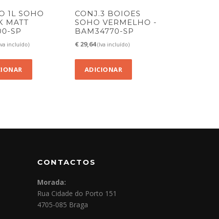
O 1L SOHO
CONJ.3 BOIOES
K MATT
SOHO VERMELHO -
00-SP
BAM34770-SP
€
29,64
Iva incluído)
(Iva incluído)
CIONAR
ADICIONAR
CONTACTOS
Morada:
Rua Cidade do Porto 151
4705-085 Braga