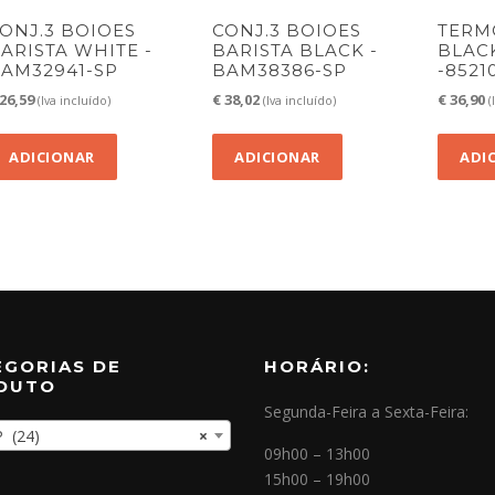
ONJ.3 BOIOES
CONJ.3 BOIOES
TERM
ARISTA WHITE -
BARISTA BLACK -
BLAC
AM32941-SP
BAM38386-SP
-8521
26,59
€
38,02
€
36,90
(Iva incluído)
(Iva incluído)
(
ADICIONAR
ADICIONAR
ADI
EGORIAS DE
HORÁRIO:
DUTO
Segunda-Feira a Sexta-Feira:
(24)
×
09h00 – 13h00
15h00 – 19h00