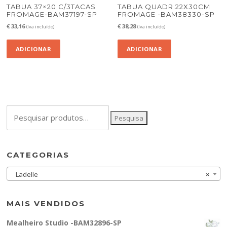
TABUA 37×20 C/3TACAS
TABUA QUADR.22X30CM
FROMAGE-BAM37197-SP
FROMAGE -BAM38330-SP
€
33,16
€
38,28
(Iva incluído)
(Iva incluído)
ADICIONAR
ADICIONAR
Pesquisar
Pesquisa
por:
CATEGORIAS
Ladelle
×
MAIS VENDIDOS
Mealheiro Studio -BAM32896-SP