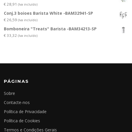
€
28,91
(Iva incluído)
Conj.3 boioes Barista White -BAM32941-SP
€
26,59
(Iva incluído)
Bomboneira "Treats" Barista -BAM34213-SP
€
33,32
(Iva incluído)
PÁGINAS
Sobre
Contacte-nos
Política de Privacidade
Política de Cookies
Termos e Condições Gerais