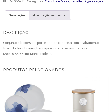
c/colher+base
REF:
62056-LDL
Categorias:
Cozinha e Mesa
,
Ladelle
,
Organização
Es.Char-
62056
Descrição
Informação adicional
DESCRIÇÃO
Conjunto 3 boiões em porcelana de cor preta com acabamento
fosco. Inclui 3 boiões, bandeja e 3 colheres em madeira.
(28×10,5×9,5cm). Marca Ladelle.
PRODUTOS RELACIONADOS