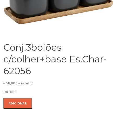
Conj.3boiões
c/colher+base Es.Char-
62056
€
58,80
(Iva incluído)
Em stock
Quantidade
ADICIONAR
de
Conj.3boiões