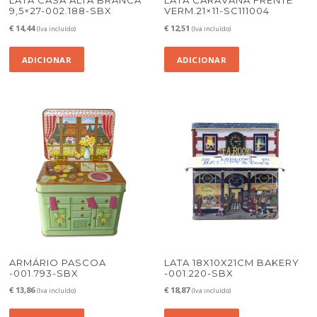
LATA CASA ALTA BRANCA
LATA CARAVANA FRENTE
9,5×27-002.188-SBX
VERM.21×11-SC111004
€
14,44
€
12,51
(Iva incluído)
(Iva incluído)
ADICIONAR
ADICIONAR
ARMÁRIO PASCOA
LATA 18X10X21CM BAKERY
-001.793-SBX
-001.220-SBX
€
13,86
€
18,87
(Iva incluído)
(Iva incluído)