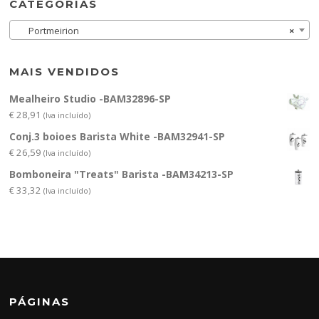
CATEGORIAS
Portmeirion
×
MAIS VENDIDOS
Mealheiro Studio -BAM32896-SP
€
28,91
(Iva incluído)
Conj.3 boioes Barista White -BAM32941-SP
€
26,59
(Iva incluído)
Bomboneira "Treats" Barista -BAM34213-SP
€
33,32
(Iva incluído)
PÁGINAS