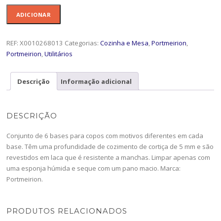
Quantidade
ADICIONAR
de
Conj.6
bases
REF:
X0010268013
Categorias:
Cozinha e Mesa
,
Portmeirion
,
10,5cm
Portmeirion
,
Utilitários
B.Garden-
X0010268013
Descrição
Informação adicional
DESCRIÇÃO
Conjunto de 6 bases para copos com motivos diferentes em cada
base. Têm uma profundidade de cozimento de cortiça de 5 mm e são
revestidos em laca que é resistente a manchas. Limpar apenas com
uma esponja húmida e seque com um pano macio. Marca:
Portmeirion.
PRODUTOS RELACIONADOS