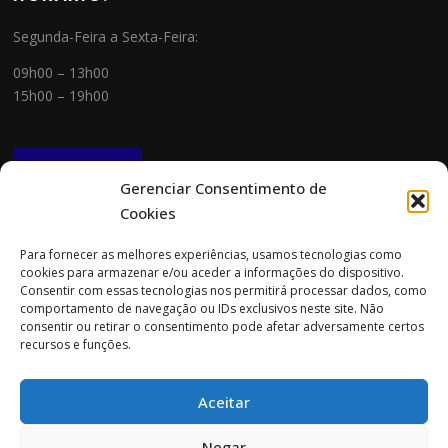
Segunda-Feira a Sexta-Feira:
09h00 – 13h00
15h00 – 19h00
NEWSLETTER
Gerenciar Consentimento de
Cookies
CONTACTOS
Para fornecer as melhores experiências, usamos tecnologias como
cookies para armazenar e/ou aceder a informações do dispositivo.
Morada:
Consentir com essas tecnologias nos permitirá processar dados, como
Rua Cidade do Porto 151
comportamento de navegação ou IDs exclusivos neste site. Não
4705-085 Braga
consentir ou retirar o consentimento pode afetar adversamente certos
recursos e funções.
Tel:
253 696 061 (chamada para a rede fixa nacional)
Tlm:
919 782 600 (chamada para a rede móvel nacional)
Aceitar
Email:
geral@prospecta.pt
Negar