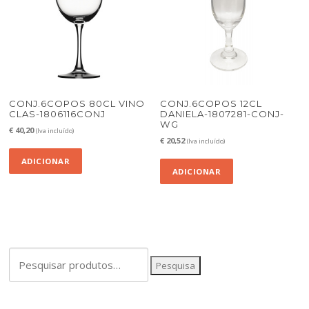
CONJ.6COPOS 80CL VINO
CONJ.6COPOS 12CL
CLAS-1806116CONJ
DANIELA-1807281-CONJ-
WG
€
40,20
(Iva incluído)
€
20,52
(Iva incluído)
ADICIONAR
ADICIONAR
Pesquisar
Pesquisa
por: