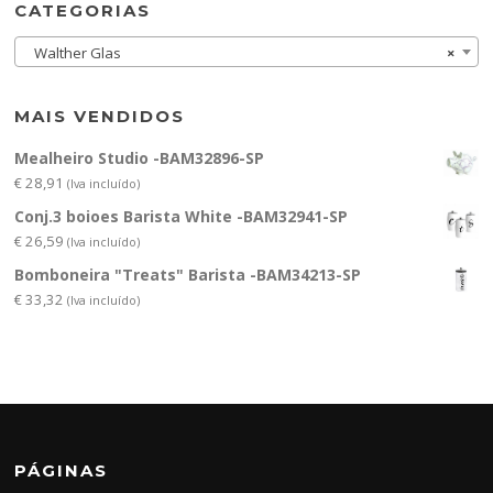
CATEGORIAS
Walther Glas
×
MAIS VENDIDOS
Mealheiro Studio -BAM32896-SP
€
28,91
(Iva incluído)
Conj.3 boioes Barista White -BAM32941-SP
€
26,59
(Iva incluído)
Bomboneira "Treats" Barista -BAM34213-SP
€
33,32
(Iva incluído)
PÁGINAS