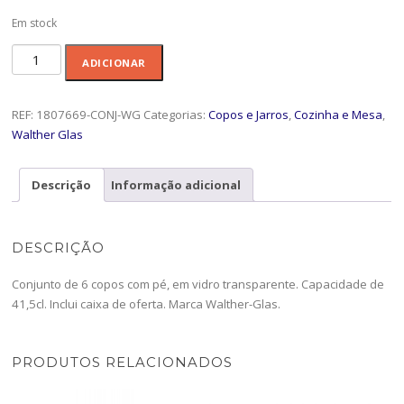
Em stock
Quantidade
ADICIONAR
de
Conj.6copos
41,5cl
REF:
1807669-CONJ-WG
Categorias:
Copos e Jarros
,
Cozinha e Mesa
,
Ilaria-
Walther Glas
1807669-
CONJ-
Descrição
Informação adicional
W
DESCRIÇÃO
Conjunto de 6 copos com pé, em vidro transparente. Capacidade de
41,5cl. Inclui caixa de oferta. Marca Walther-Glas.
PRODUTOS RELACIONADOS