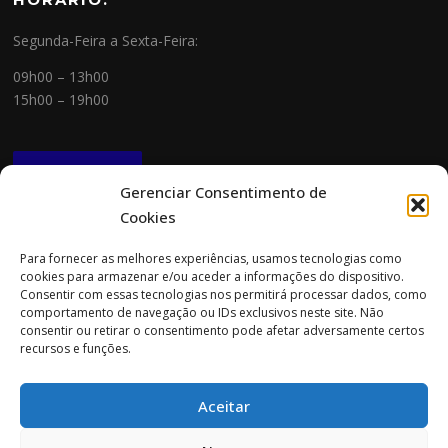
Segunda-Feira a Sexta-Feira:
09h00 – 13h00
15h00 – 19h00
NEWSLETTER
Gerenciar Consentimento de
Cookies
CONTACTOS
Para fornecer as melhores experiências, usamos tecnologias como
cookies para armazenar e/ou aceder a informações do dispositivo.
Morada:
Consentir com essas tecnologias nos permitirá processar dados, como
Rua Cidade do Porto 151
comportamento de navegação ou IDs exclusivos neste site. Não
4705-085 Braga
consentir ou retirar o consentimento pode afetar adversamente certos
recursos e funções.
Tel:
253 696 061 (chamada para a rede fixa nacional)
Tlm:
919 782 600 (chamada para a rede móvel nacional)
Aceitar
Email:
geral@prospecta.pt