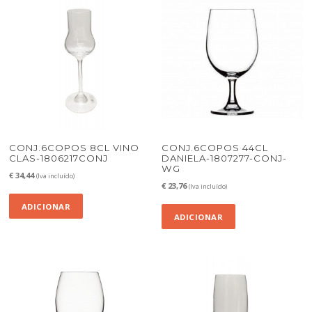
CONJ.6COPOS 8CL VINO
CONJ.6COPOS 44CL
CLAS-1806217CONJ
DANIELA-1807277-CONJ-
WG
€
34,44
(Iva incluído)
€
23,76
(Iva incluído)
ADICIONAR
ADICIONAR