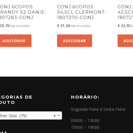
ONJ.6COPOS
CONJ.6COPOS
CONJ
RANDY 52 DANIE-
34,5CL CLERMONT-
42,5
807283-CONJ
1807270-CONJ
18072
23,76
€
21,36
€
22,92
(Iva incluído)
(Iva incluído)
(
ADICIONAR
ADICIONAR
ADI
EGORIAS DE
HORÁRIO:
DUTO
Segunda-Feira a Sexta-Feira:
her Glas (79)
×
09h00 – 13h00
15h00 – 19h00
OMA