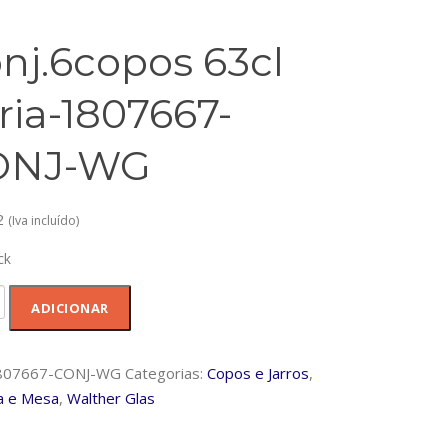
nj.6copos 63cl
aria-1807667-
ONJ-WG
2
(Iva incluído)
ck
dade
ADICIONAR
copos
807667-CONJ-WG
Categorias:
Copos e Jarros
,
a e Mesa
,
Walther Glas
67-