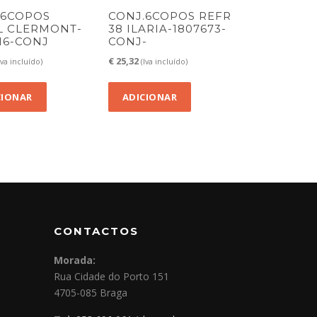
.6COPOS
CONJ.6COPOS REFR
CL CLERMONT-
38 ILARIA-1807673-
16-CONJ
CONJ-
€
25,32
Iva incluído)
(Iva incluído)
CIONAR
ADICIONAR
CONTACTOS
Morada:
Rua Cidade do Porto 151
4705-085 Braga