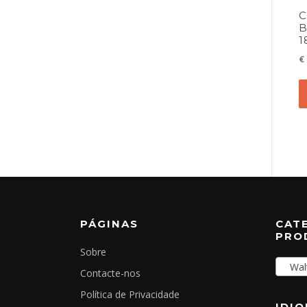
C
B
1
€
PÁGINAS
CAT
PRO
Sobre
Walt
Contacte-nos
Política de Privacidade
IDI