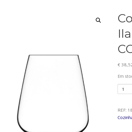
Co
Il
C
€
38,5
Em sto
Quanti
de
Conj.6
63cl
REF:
1
Ilaria-
Cozinh
18076
CONJ-