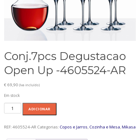
Conj.7pcs Degustacao
Open Up -4605524-AR
€
69,90
(Iva incluído)
Em stock
Quantidade
ADICIONAR
de
Conj.7pcs
Degustacao
REF:
4605524-AR
Categorias:
Copos e Jarros
,
Cozinha e Mesa
,
Mikasa
Open