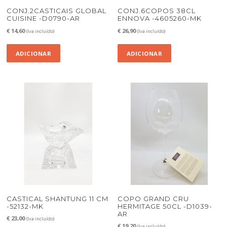
CONJ.2CASTICAIS GLOBAL
CONJ.6COPOS 38CL
CUISINE -D0790-AR
ENNOVA -4605260-MK
€
14,60
€
26,90
(Iva incluído)
(Iva incluído)
ADICIONAR
ADICIONAR
CASTICAL SHANTUNG 11 CM
COPO GRAND CRU
-52132-MK
HERMITAGE 50CL -D1039-
AR
€
23,00
(Iva incluído)
€
19,20
(Iva incluído)