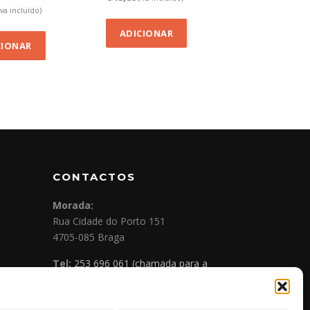
Iva incluído)
ADICIONAR
CIONAR
CONTACTOS
Morada:
Rua Cidade do Porto 151
4705-085 Braga
Tel:
253 696 061 (chamada para a
rede fixa nacional)
Tlm:
919 782 600 (chamada para a