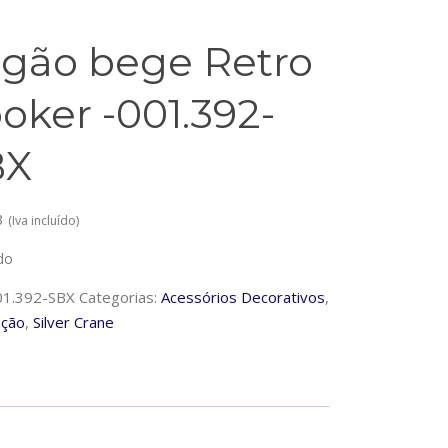
gão bege Retro
oker -001.392-
BX
3
(Iva incluído)
do
01.392-SBX
Categorias:
Acessórios Decorativos
,
ação
,
Silver Crane