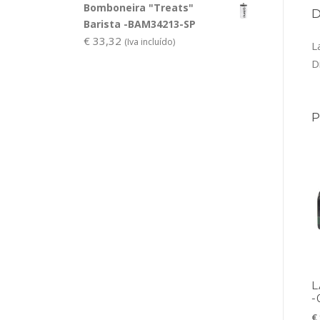
Bomboneira "Treats"
Barista -BAM34213-SP
€
33,32
(Iva incluído)
L
D
L
-
€