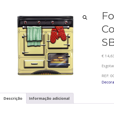
Fo
Co
S
€
14,6
Esgota
REF:
0
Decor
Descrição
Informação adicional