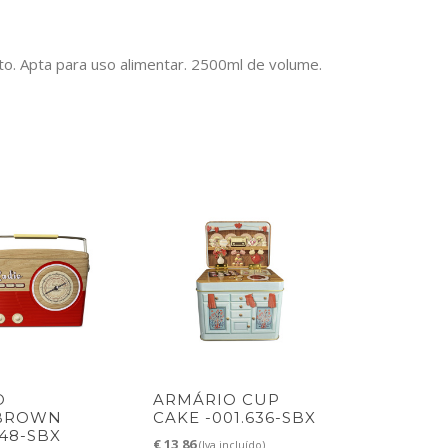
o. Apta para uso alimentar. 2500ml de volume.
O
ARMÁRIO CUP
BROWN
CAKE -001.636-SBX
648-SBX
€
13,86
(Iva incluído)