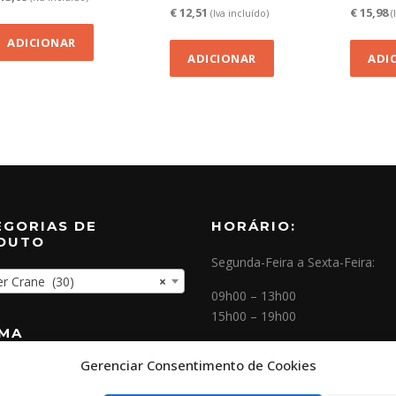
€
12,51
€
15,98
(Iva incluído)
(
ADICIONAR
ADICIONAR
ADI
EGORIAS DE
HORÁRIO:
DUTO
Segunda-Feira a Sexta-Feira:
r Crane (30)
×
09h00 – 13h00
15h00 – 19h00
OMA
Gerenciar Consentimento de Cookies
NEWSLETTER