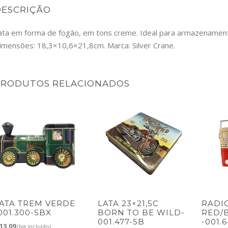
DESCRIÇÃO
ata em forma de fogão, em tons creme. Ideal para armazenament
imensões: 18,3×10,6×21,8cm. Marca: Silver Crane.
PRODUTOS RELACIONADOS
ATA TREM VERDE
LATA 23×21,5C
RADI
001.300-SBX
BORN TO BE WILD-
RED/
001.477-SB
-001.
13,09
(Iva incluído)