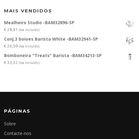
MAIS VENDIDOS
Mealheiro Studio -BAM32896-SP
€
28,91
(Iva incluído)
Conj.3 boioes Barista White -BAM32941-SP
€
26,59
(Iva incluído)
Bomboneira "Treats" Barista -BAM34213-SP
€
33,32
(Iva incluído)
PÁGINAS
Sobre
Contacte-nos