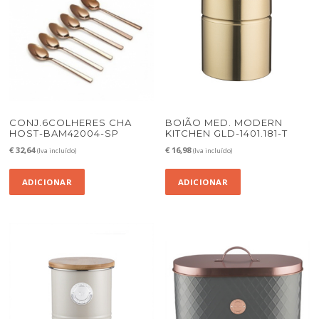
CONJ.6COLHERES CHA
BOIÃO MED. MODERN
HOST-BAM42004-SP
KITCHEN GLD-1401.181-T
€
32,64
€
16,98
(Iva incluído)
(Iva incluído)
ADICIONAR
ADICIONAR