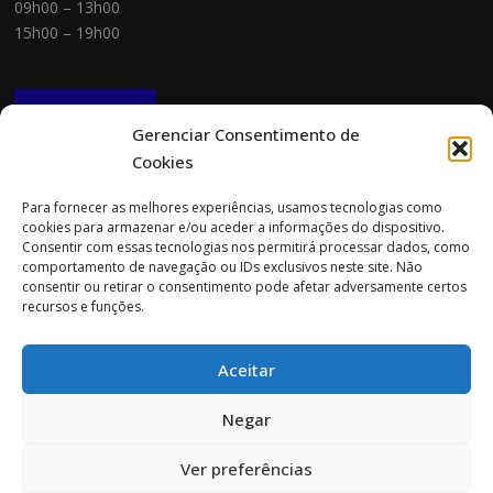
09h00 – 13h00
15h00 – 19h00
NEWSLETTER
Gerenciar Consentimento de
Cookies
CONTACTOS
Para fornecer as melhores experiências, usamos tecnologias como
cookies para armazenar e/ou aceder a informações do dispositivo.
Morada:
Consentir com essas tecnologias nos permitirá processar dados, como
Rua Cidade do Porto 151
comportamento de navegação ou IDs exclusivos neste site. Não
4705-085 Braga
consentir ou retirar o consentimento pode afetar adversamente certos
recursos e funções.
Tel:
253 696 061 (chamada para a rede fixa nacional)
Tlm:
919 782 600 (chamada para a rede móvel nacional)
Aceitar
Email:
geral@prospecta.pt
Negar
Ver preferências
Copyright © 2026 Prospecta. Todos os direitos reservados.