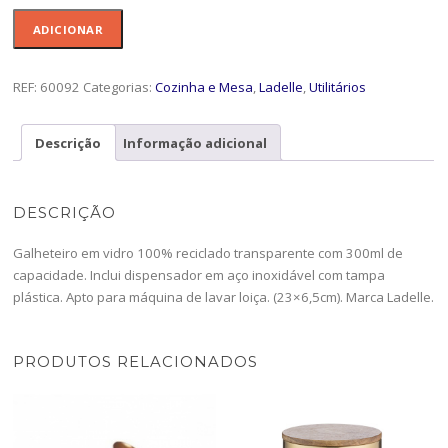
Quantidade
ADICIONAR
de
Galheteiro
300ml
REF:
60092
Categorias:
Cozinha e Mesa
,
Ladelle
,
Utilitários
Eco
Recycled
Descrição
Informação adicional
Sac-
60092
DESCRIÇÃO
Galheteiro em vidro 100% reciclado transparente com 300ml de
capacidade. Inclui dispensador em aço inoxidável com tampa
plástica. Apto para máquina de lavar loiça. (23×6,5cm). Marca Ladelle.
PRODUTOS RELACIONADOS