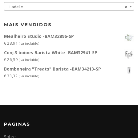
Ladelle
×
MAIS VENDIDOS
Mealheiro Studio -BAM32896-SP
€
28,91
(Iva incluído)
Conj.3 boioes Barista White -BAM32941-SP
€
26,59
(Iva incluído)
Bomboneira "Treats" Barista -BAM34213-SP
€
33,32
(Iva incluído)
PÁGINAS
Sobre