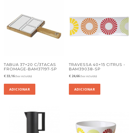
TABUA 37×20 C/3TACAS
TRAVESSA 40×15 CITRUS -
FROMAGE-BAM37197-SP
BAM39038-SP
€
33,16
€
24,66
(Iva incluído)
(Iva incluído)
ADICIONAR
ADICIONAR