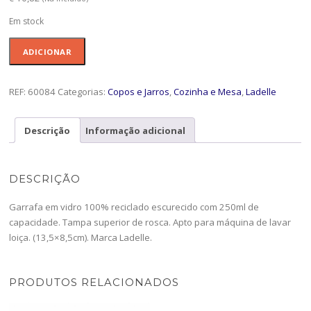
Em stock
Quantidade
ADICIONAR
de
Garrafa
250ml
REF:
60084
Categorias:
Copos e Jarros
,
Cozinha e Mesa
,
Ladelle
Eco
Recycled
Descrição
Informação adicional
Rustico-
60084
DESCRIÇÃO
Garrafa em vidro 100% reciclado escurecido com 250ml de
capacidade. Tampa superior de rosca. Apto para máquina de lavar
loiça. (13,5×8,5cm). Marca Ladelle.
PRODUTOS RELACIONADOS