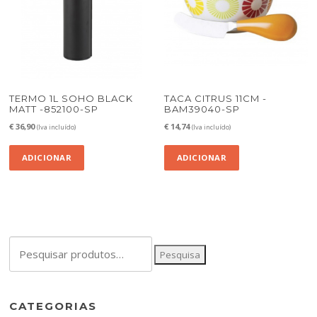
TERMO 1L SOHO BLACK
TACA CITRUS 11CM -
MATT -852100-SP
BAM39040-SP
€
36,90
€
14,74
(Iva incluído)
(Iva incluído)
ADICIONAR
ADICIONAR
Pesquisar
Pesquisa
por:
CATEGORIAS