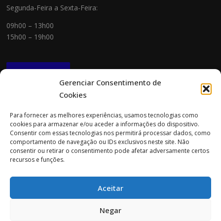
Segunda-Feira a Sexta-Feira:
09h00 – 13h00
15h00 – 19h00
NEWSLETTER
Gerenciar Consentimento de
Cookies
CONTACTOS
Para fornecer as melhores experiências, usamos tecnologias como
cookies para armazenar e/ou aceder a informações do dispositivo.
Morada:
Consentir com essas tecnologias nos permitirá processar dados, como
Rua Cidade do Porto 151
comportamento de navegação ou IDs exclusivos neste site. Não
4705-085 Braga
consentir ou retirar o consentimento pode afetar adversamente certos
recursos e funções.
Tel:
253 696 061 (chamada para a rede fixa nacional)
Tlm:
919 782 600 (chamada para a rede móvel nacional)
Aceitar
Email:
geral@prospecta.pt
Negar