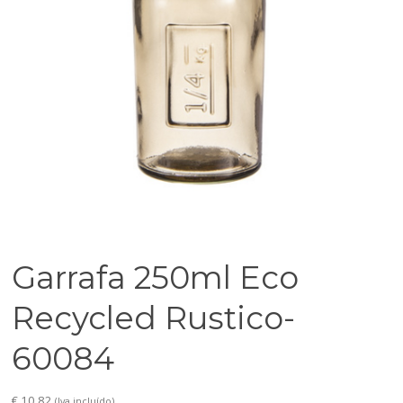
Garrafa 250ml Eco
Recycled Rustico-
60084
€
10,82
(Iva incluído)