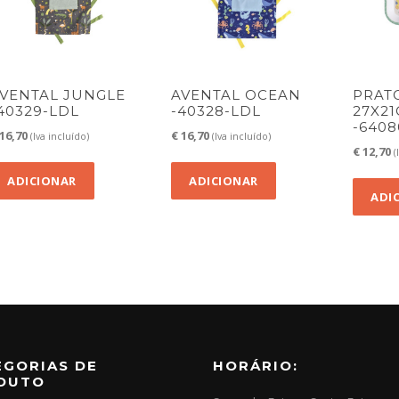
VENTAL JUNGLE
AVENTAL OCEAN
PRATO
40329-LDL
-40328-LDL
27X2
-6408
16,70
€
16,70
(Iva incluído)
(Iva incluído)
€
12,70
(
ADICIONAR
ADICIONAR
ADI
EGORIAS DE
HORÁRIO:
DUTO