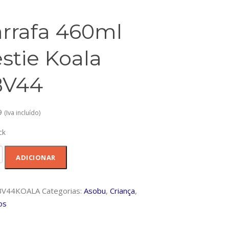
rrafa 460ml
stie Koala
BV44
9
(Iva incluído)
ck
dade
ADICIONAR
a
BV44KOALA
Categorias:
Asobu
,
Criança
,
os