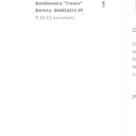
Bomboneira "Treats"
Barista -BAM34213-SP
€
33,32
(Iva incluído)
G
t
f
d
C