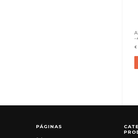
A
-
€
PÁGINAS
CAT
PRO