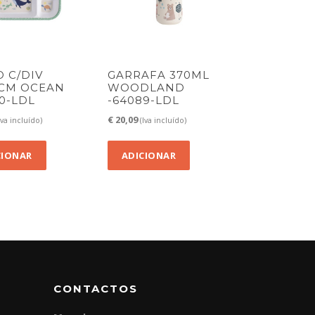
 C/DIV
GARRAFA 370ML
1CM OCEAN
WOODLAND
0-LDL
-64089-LDL
€
20,09
Iva incluído)
(Iva incluído)
CIONAR
ADICIONAR
CONTACTOS