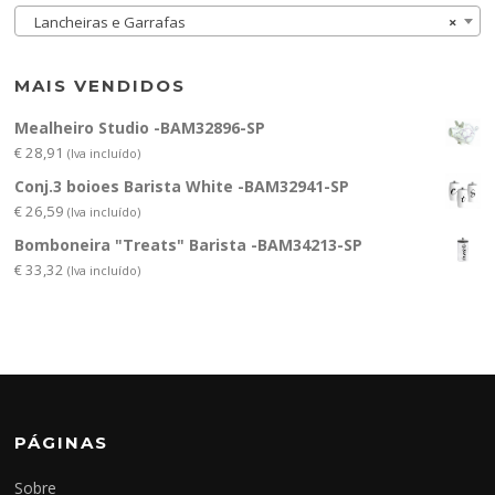
Lancheiras e Garrafas
×
MAIS VENDIDOS
Mealheiro Studio -BAM32896-SP
€
28,91
(Iva incluído)
Conj.3 boioes Barista White -BAM32941-SP
€
26,59
(Iva incluído)
Bomboneira "Treats" Barista -BAM34213-SP
€
33,32
(Iva incluído)
PÁGINAS
Sobre