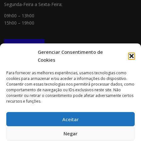
Segunda-Feira a Sexta-Feira:
09h00 – 13h00
15h00 – 19h00
NEWSLETTER
Gerenciar Consentimento de
Cookies
CONTACTOS
Para fornecer as melhores experiências, usamos tecnologias como
cookies para armazenar e/ou aceder a informações do dispositivo.
Morada:
Consentir com essas tecnologias nos permitirá processar dados, como
Rua Cidade do Porto 151
comportamento de navegação ou IDs exclusivos neste site. Não
4705-085 Braga
consentir ou retirar o consentimento pode afetar adversamente certos
recursos e funções.
Tel:
253 696 061 (chamada para a rede fixa nacional)
Tlm:
919 782 600 (chamada para a rede móvel nacional)
Aceitar
Email:
geral@prospecta.pt
Negar