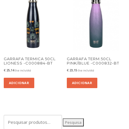
GARRAFA TERMICA 50CL
GARRAFA TERM.50CL
LIONESS -C000884-BT
PINK/BLUE -C000832-BT
€
25,14
€
23,15
(Iva incluído)
(Iva incluído)
ADICIONAR
ADICIONAR
Pesquisar
Pesquisa
por: