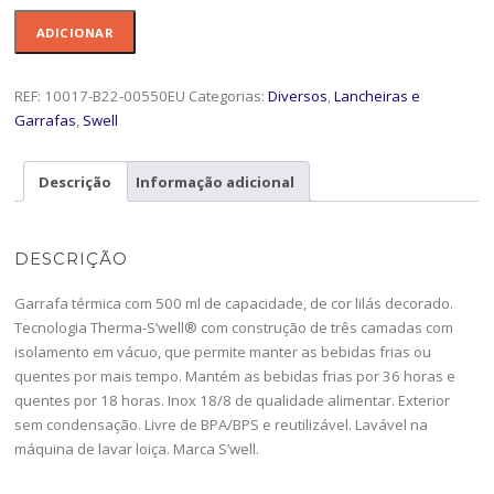
Quantidade
ADICIONAR
de
Garrafa
500
REF:
10017-B22-00550EU
Categorias:
Diversos
,
Lancheiras e
Swel
Garrafas
,
Swell
PStar-
10017-
Descrição
Informação adicional
B22-
00550EU
DESCRIÇÃO
Garrafa térmica com 500 ml de capacidade, de cor lilás decorado.
Tecnologia Therma-S’well® com construção de três camadas com
isolamento em vácuo, que permite manter as bebidas frias ou
quentes por mais tempo. Mantém as bebidas frias por 36 horas e
quentes por 18 horas. Inox 18/8 de qualidade alimentar. Exterior
sem condensação. Livre de BPA/BPS e reutilizável. Lavável na
máquina de lavar loiça. Marca S’well.