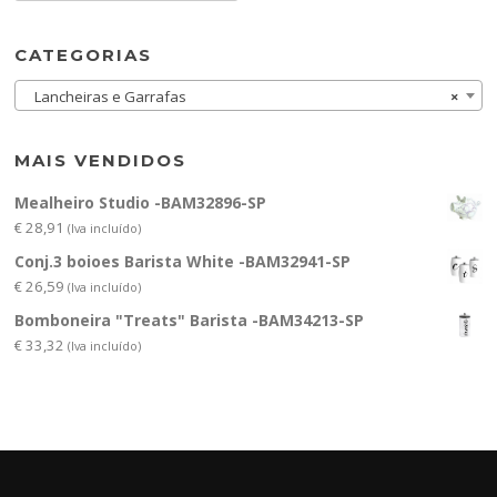
CATEGORIAS
Lancheiras e Garrafas
×
MAIS VENDIDOS
Mealheiro Studio -BAM32896-SP
€
28,91
(Iva incluído)
Conj.3 boioes Barista White -BAM32941-SP
€
26,59
(Iva incluído)
Bomboneira "Treats" Barista -BAM34213-SP
€
33,32
(Iva incluído)