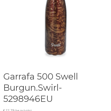
Garrafa 500 Swell
Burgun.Swirl-
5298946EU
€
22,79
(Iva incluído)