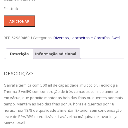
Em stock
Quantidade
ADICIONAR
de
Garrafa
500
REF:
5298946EU
Categorias:
Diversos
,
Lancheiras e Garrafas
,
Swell
Swell
Burgun.Swirl-
Descrição
Informação adicional
5298946EU
DESCRIÇÃO
Garrafa térmica com 500 ml de capacidade, multicolor. Tecnologia
Therma-S’well® com construção de três camadas com isolamento
em vácuo, que permite manter as bebidas frias ou quentes por mais
tempo. Mantém as bebidas frias por 36 horas e quentes por 18
horas. Inox 18/8 de qualidade alimentar. Exterior sem condensação.
Livre de BPA/BPS e reutilizável. Lavável na máquina de lavar loiça.
Marca S’well.