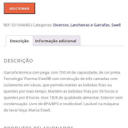
Quantidade
ADICIONAR
de
Garrafa
c/pega
REF:
5310484EU
Categorias:
Diversos
,
Lancheiras e Garrafas
,
Swell
700ml
Onyx
Descrição
Informação adicional
-5310484EU-
SW
DESCRIÇÃO
Garrafa térmica com pega, com 700 ml de capacidade, de cor preta.
Tecnologia Therma-S’well® com construção de três camadas com
isolamento em vácuo, que permite manter as bebidas frias ou
quentes por mais tempo. Mantém as bebidas frias por 36 horas e
quentes por 8 horas. Inox 18/8 de qualidade alimentar. Exterior sem
condensação. Livre de BPA/BPS e reutilizável. Lavável na máquina
de lavar loiça. Marca S’well.