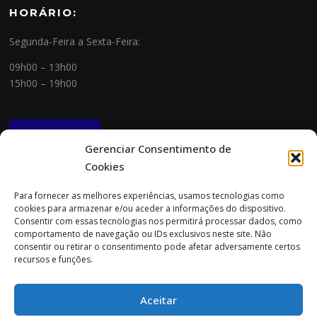
HORÁRIO:
Segunda-Feira a Sexta-Feira:
09h00 – 13h00
15h00 – 19h00
NEWSLETTER
Gerenciar Consentimento de
Cookies
CONTACTOS
Para fornecer as melhores experiências, usamos tecnologias como
cookies para armazenar e/ou aceder a informações do dispositivo.
Morada:
Consentir com essas tecnologias nos permitirá processar dados, como
Rua Cidade do Porto 151
comportamento de navegação ou IDs exclusivos neste site. Não
4705-085 Braga
consentir ou retirar o consentimento pode afetar adversamente certos
recursos e funções.
Tel:
253 696 061 (chamada para a rede fixa nacional)
Tlm:
919 782 600 (chamada para a rede móvel nacional)
Aceitar
Email:
geral@prospecta.pt