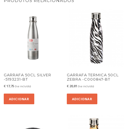
PRODUTOS RELACIONADOS
GARRAFA 50CL SILVER
GARRAFA TERMICA 50CL
-5193231-BT
ZEBRA -C000847-BT
€
17,75
€
20,81
(Iva incluído)
(Iva incluído)
ADICIONAR
ADICIONAR