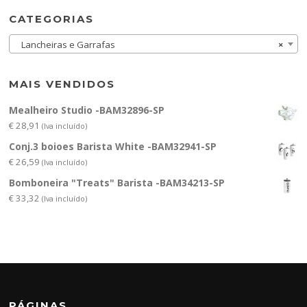
CATEGORIAS
Lancheiras e Garrafas
×
MAIS VENDIDOS
Mealheiro Studio -BAM32896-SP
€
28,91
(Iva incluído)
Conj.3 boioes Barista White -BAM32941-SP
€
26,59
(Iva incluído)
Bomboneira "Treats" Barista -BAM34213-SP
€
33,32
(Iva incluído)
PÁGINAS