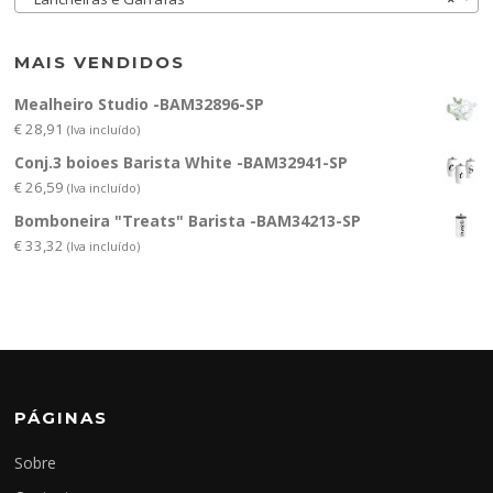
MAIS VENDIDOS
Mealheiro Studio -BAM32896-SP
€
28,91
(Iva incluído)
Conj.3 boioes Barista White -BAM32941-SP
€
26,59
(Iva incluído)
Bomboneira "Treats" Barista -BAM34213-SP
€
33,32
(Iva incluído)
PÁGINAS
Sobre