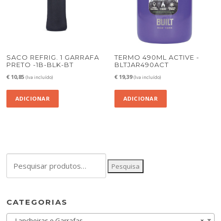
SACO REFRIG. 1 GARRAFA
TERMO 490ML ACTIVE -
PRETO -1B-BLK-BT
BLTJAR490ACT
€
10,85
€
19,39
(Iva incluído)
(Iva incluído)
ADICIONAR
ADICIONAR
Pesquisar
Pesquisa
por:
CATEGORIAS
Lancheiras e Garrafas
×