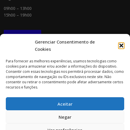
09h00 – 13h00
15h00 – 19h00
NEWSLETTER
Gerenciar Consentimento de
Cookies
CONTACTOS
Para fornecer as melhores experiências, usamos tecnologias como
cookies para armazenar e/ou aceder a informações do dispositivo.
Morada:
Consentir com essas tecnologias nos permitirá processar dados, como
Rua Cidade do Porto 151
comportamento de navegação ou IDs exclusivos neste site. Não
4705-085 Braga
consentir ou retirar o consentimento pode afetar adversamente certos
recursos e funções.
Tel:
253 696 061 (chamada para a rede fixa nacional)
Tlm:
919 782 600 (chamada para a rede móvel nacional)
Aceitar
Email:
geral@prospecta.pt
Negar
Ver preferências