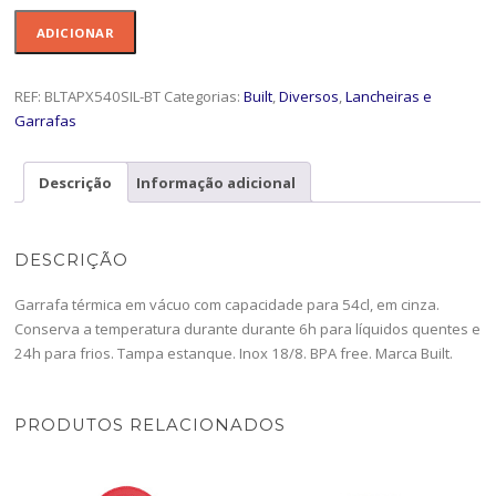
Quantidade
ADICIONAR
de
Garrafa
term.54cl
REF:
BLTAPX540SIL-BT
Categorias:
Built
,
Diversos
,
Lancheiras e
Silver
Garrafas
-
BLTAPX540SIL
Descrição
Informação adicional
DESCRIÇÃO
Garrafa térmica em vácuo com capacidade para 54cl, em cinza.
Conserva a temperatura durante durante 6h para líquidos quentes e
24h para frios. Tampa estanque. Inox 18/8. BPA free. Marca Built.
PRODUTOS RELACIONADOS