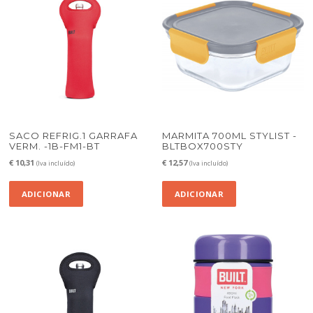
SACO REFRIG.1 GARRAFA
MARMITA 700ML STYLIST -
VERM. -1B-FM1-BT
BLTBOX700STY
€
10,31
€
12,57
(Iva incluído)
(Iva incluído)
ADICIONAR
ADICIONAR