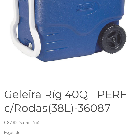
Geleira Ríg 40QT PERF
c/Rodas(38L)-36087
€
87,82
(Iva incluído)
Esgotado