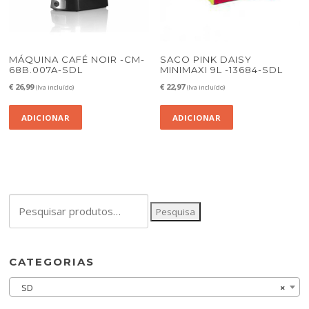
MÁQUINA CAFÉ NOIR -CM-
SACO PINK DAISY
68B.007A-SDL
MINIMAXI 9L -13684-SDL
€
26,99
€
22,97
(Iva incluído)
(Iva incluído)
ADICIONAR
ADICIONAR
Pesquisar
Pesquisa
por:
CATEGORIAS
SD
×