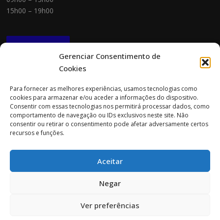
15h00 – 19h00
NEWSLETTER
Gerenciar Consentimento de
Cookies
CONTACTOS
Para fornecer as melhores experiências, usamos tecnologias como
cookies para armazenar e/ou aceder a informações do dispositivo.
Morada:
Consentir com essas tecnologias nos permitirá processar dados, como
Rua Cidade do Porto 151
comportamento de navegação ou IDs exclusivos neste site. Não
4705-085 Braga
consentir ou retirar o consentimento pode afetar adversamente certos
recursos e funções.
Tel:
253 696 061 (chamada para a rede fixa nacional)
Tlm:
919 782 600 (chamada para a rede móvel nacional)
Aceitar
Email:
geral@prospecta.pt
Negar
Ver preferências
Copyright © 2026 Prospecta. Todos os direitos reservados.