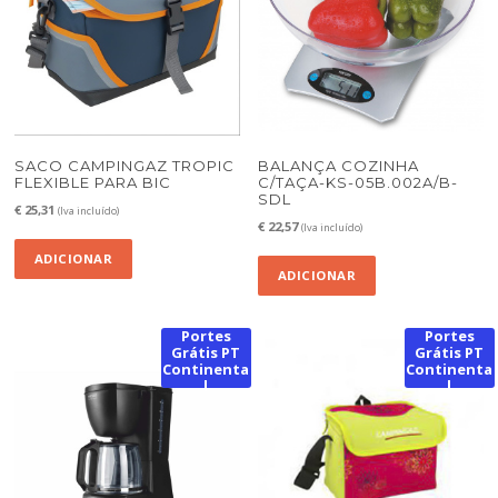
SACO CAMPINGAZ TROPIC
BALANÇA COZINHA
FLEXIBLE PARA BIC
C/TAÇA-KS-05B.002A/B-
SDL
€
25,31
(Iva incluído)
€
22,57
(Iva incluído)
ADICIONAR
ADICIONAR
Portes
Portes
Grátis PT
Grátis PT
Continenta
Continenta
l
l