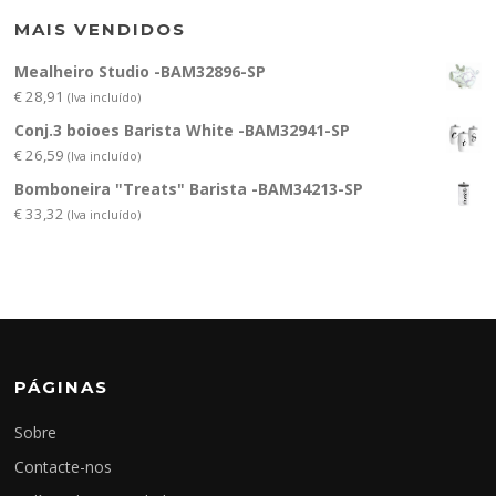
MAIS VENDIDOS
Mealheiro Studio -BAM32896-SP
€
28,91
(Iva incluído)
Conj.3 boioes Barista White -BAM32941-SP
€
26,59
(Iva incluído)
Bomboneira "Treats" Barista -BAM34213-SP
€
33,32
(Iva incluído)
PÁGINAS
Sobre
Contacte-nos