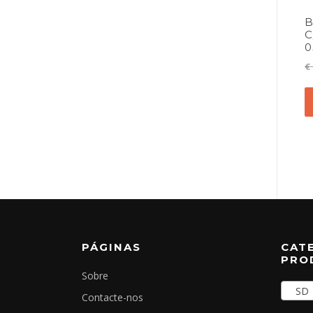
B
C
0
€
PÁGINAS
CAT
PRO
Sobre
SD (
Contacte-nos