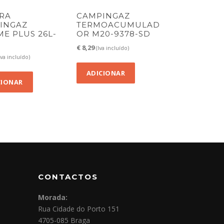
IRA
CAMPINGAZ
INGAZ
TERMOACUMULAD
ME PLUS 26L-
OR M20-9378-SD
2
€
8,29
(Iva incluído)
Iva incluído)
ADICIONAR
CIONAR
CONTACTOS
Morada:
Rua Cidade do Porto 151
4705-085 Braga