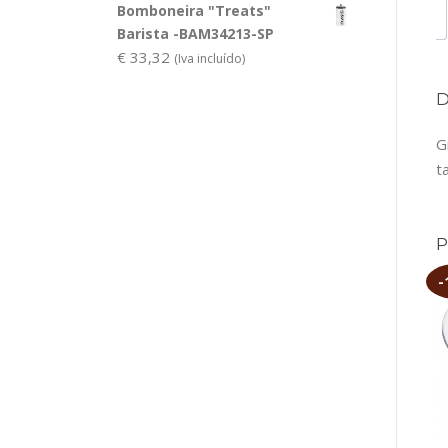
Bomboneira "Treats"
Barista -BAM34213-SP
€
33,32
(Iva incluído)
G
t
-