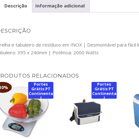
Descrição
Informação adicional
SD
DESCRIÇÃO
relha e tabuleiro de resíduos em INOX | Desmontável para fácil 
abuleiro: 395 x 240mm | Potência: 2000 Watts
PRODUTOS RELACIONADOS
Portes
Portes
10%
Grátis PT
Grátis PT
Continenta
Continenta
l
l