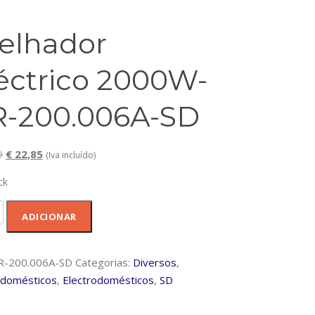
elhador
éctrico 2000W-
-200.006A-SD
O
O
9
€
22,85
(Iva incluído)
preço
preço
ck
original
atual
era:
é:
dade
ADICIONAR
€ 25,39.
€ 22,85.
dor
co
R-200.006A-SD
Categorias:
Diversos
,
-
odomésticos
,
Electrodomésticos
,
SD
6A-