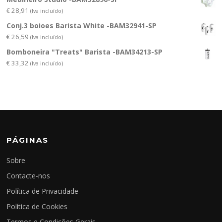
€
28,91
(Iva incluído)
Conj.3 boioes Barista White -BAM32941-SP
€
26,59
(Iva incluído)
Bomboneira "Treats" Barista -BAM34213-SP
€
33,32
(Iva incluído)
PÁGINAS
Sobre
Contacte-nos
Política de Privacidade
Política de Cookies
Termos e Condições Gerais