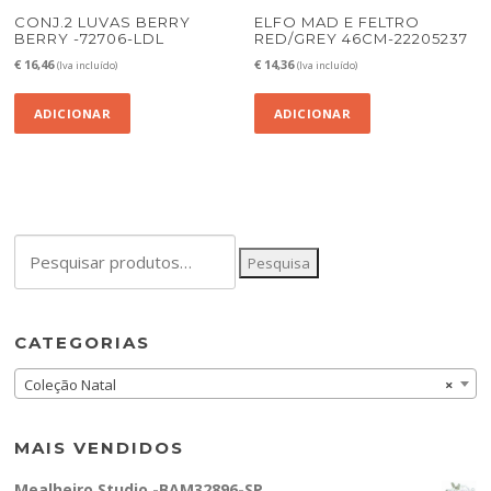
CONJ.2 LUVAS BERRY
ELFO MAD E FELTRO
BERRY -72706-LDL
RED/GREY 46CM-22205237
€
16,46
€
14,36
(Iva incluído)
(Iva incluído)
ADICIONAR
ADICIONAR
Pesquisar
Pesquisa
por:
CATEGORIAS
Coleção Natal
×
MAIS VENDIDOS
Mealheiro Studio -BAM32896-SP