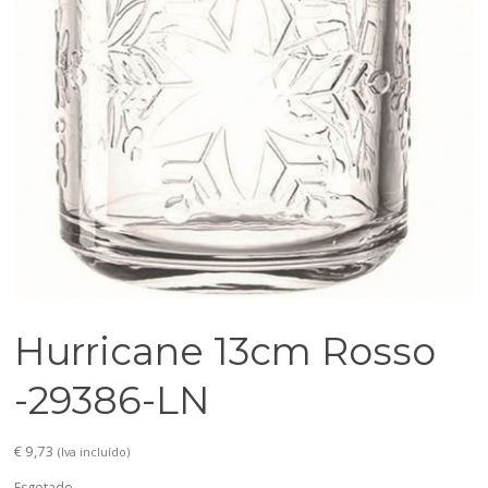
Hurricane 13cm Rosso
-29386-LN
€
9,73
(Iva incluído)
Esgotado