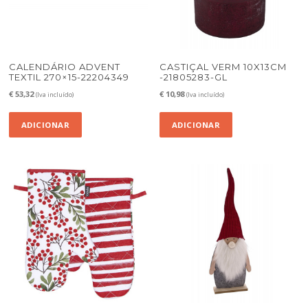
CALENDÁRIO ADVENT
CASTIÇAL VERM 10X13CM
TEXTIL 270×15-22204349
-21805283-GL
€
53,32
€
10,98
(Iva incluído)
(Iva incluído)
ADICIONAR
ADICIONAR