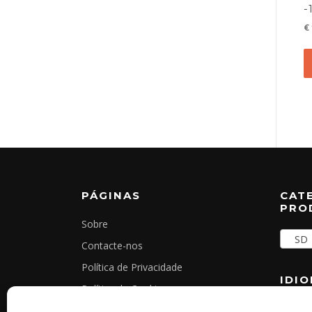
-
€
PÁGINAS
CAT
PRO
Sobre
SD (
Contacte-nos
Política de Privacidade
IDI
Política de Cookies
Termos e Condições Gerais