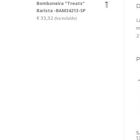
Bomboneira "Treats"
Barista -BAM34213-SP
€
33,32
(Iva incluído)
L
m
2
S
1