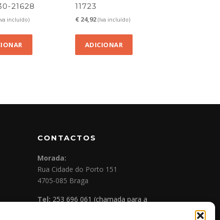
0-21628
11723
€
24,92
Iva incluído)
(Iva incluído)
CIONAR
ADICIONAR
CONTACTOS
Morada:
Rua Cidade do Porto 151
4705-085 Braga
Tel:
253 696 061 (chamada para a
rede fixa nacional)