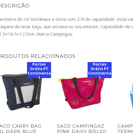
DESCRIÇÃO
ancheira de cor bordeaux e cinza com 2.5l de capacidade. Inclui c
áquina de lavar loiça, que encaixa no seu interior. Capacidade de
1.5×16.5×12.5cm. Marca Campingaz.
PRODUTOS RELACIONADOS
Portes
Portes
Grátis PT
Grátis PT
Continenta
Continenta
l
l
ACO CARRY BAG
SACO CAMPINGAZ
CAMP
3L DARK BLUE
PINK DAISY BOLSO
TERM