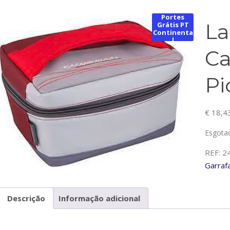
Portes
La
Grátis PT
Continenta
l
Ca
Pi
€
18,4
Esgota
REF:
2
Garraf
Descrição
Informação adicional