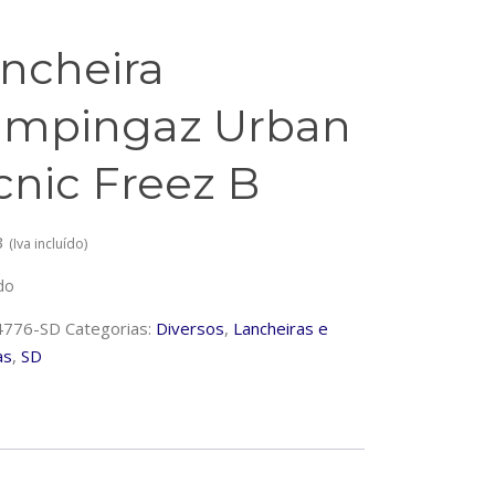
ncheira
mpingaz Urban
cnic Freez B
3
(Iva incluído)
do
4776-SD
Categorias:
Diversos
,
Lancheiras e
as
,
SD