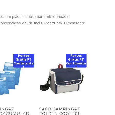
aixa em plástico, apta para microondas e
 conservação de 2h. Inclui FreezPack. Dimensões:
Portes
Portes
Grátis PT
Grátis PT
Continenta
Continenta
l
l
INGAZ
SACO CAMPINGAZ
OACUMULAD
FOLD`N COOL 10L-