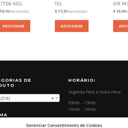
11726-SDL
15L
OR M3
19,16
€
17,23
€
10,06
(Iva incluído)
(Iva incluído)
(
ADICIONAR
ADICIONAR
ADI
EGORIAS DE
HORÁRIO:
DUTO
Segunda-Feira a Sexta-Feira:
216)
×
09h00 – 13h00
15h00 – 19h00
OMA
Gerenciar Consentimento de Cookies