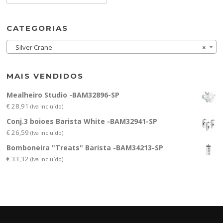
CATEGORIAS
Silver Crane
×
MAIS VENDIDOS
Mealheiro Studio -BAM32896-SP
€
28,91
(Iva incluído)
Conj.3 boioes Barista White -BAM32941-SP
€
26,59
(Iva incluído)
Bomboneira "Treats" Barista -BAM34213-SP
€
33,32
(Iva incluído)