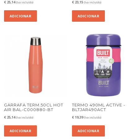
€
25,14
€
23,15
(Iva incluído)
(Iva incluído)
ADICIONAR
ADICIONAR
GARRAFA TERM.50CL HOT
TERMO 490ML ACTIVE -
AIR BAL-C000880-BT
BLTJAR490ACT
€
25,14
€
19,39
(Iva incluído)
(Iva incluído)
ADICIONAR
ADICIONAR