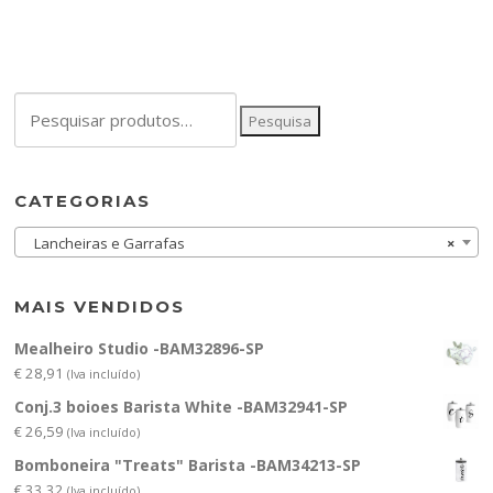
Pesquisar
Pesquisa
por:
CATEGORIAS
Lancheiras e Garrafas
×
MAIS VENDIDOS
Mealheiro Studio -BAM32896-SP
€
28,91
(Iva incluído)
Conj.3 boioes Barista White -BAM32941-SP
€
26,59
(Iva incluído)
Bomboneira "Treats" Barista -BAM34213-SP
€
33,32
(Iva incluído)