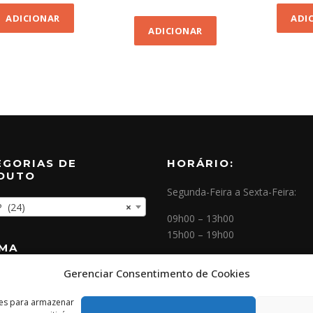
ADICIONAR
ADI
ADICIONAR
EGORIAS DE
HORÁRIO:
DUTO
Segunda-Feira a Sexta-Feira:
(24)
×
09h00 – 13h00
15h00 – 19h00
OMA
Gerenciar Consentimento de Cookies
NEWSLETTER
ies para armazenar