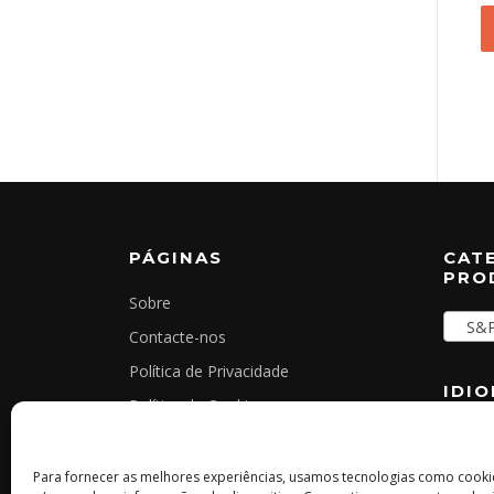
PÁGINAS
CAT
PRO
Sobre
S&P 
Contacte-nos
Política de Privacidade
IDI
Política de Cookies
Termos e Condições Gerais
Livro de Reclamações Online
Para fornecer as melhores experiências, usamos tecnologias como cook