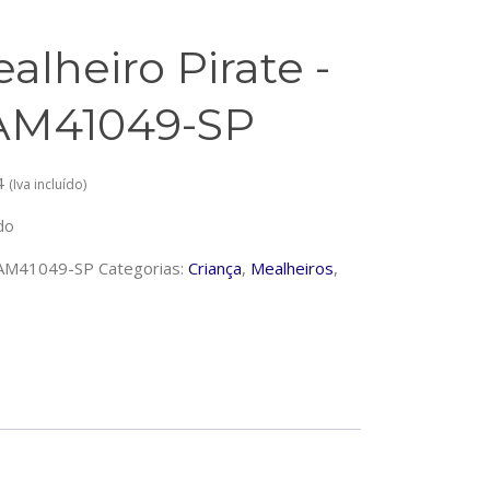
alheiro Pirate -
AM41049-SP
4
(Iva incluído)
do
AM41049-SP
Categorias:
Criança
,
Mealheiros
,