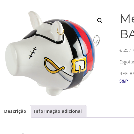
Me
B
€
25,1
Esgota
REF:
B
S&P
Descrição
Informação adicional