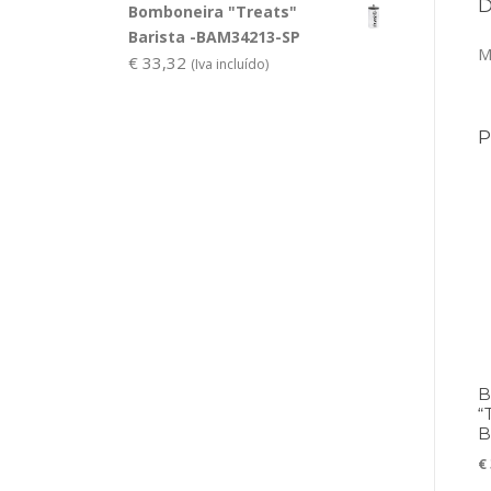
Bomboneira "Treats"
Barista -BAM34213-SP
M
€
33,32
(Iva incluído)
“
B
€