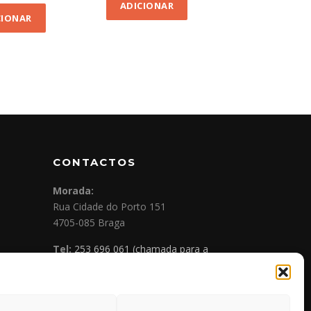
ADICIONAR
CIONAR
CONTACTOS
Morada:
Rua Cidade do Porto 151
4705-085 Braga
Tel:
253 696 061 (chamada para a
rede fixa nacional)
Tlm:
919 782 600 (chamada para a
rede móvel nacional)