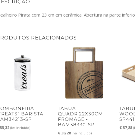
DESCRIÇÃO
ealheiro Pirata com 23 cm em cerâmica. Abertura na parte inferior
PRODUTOS RELACIONADOS
BOMBONEIRA
TABUA
TABU
TREATS” BARISTA -
QUADR.22X30CM
WOOD
AM34213-SP
FROMAGE -
SP441
BAM38330-SP
33,32
€
37,85
(Iva incluído)
(
€
38,28
(Iva incluído)