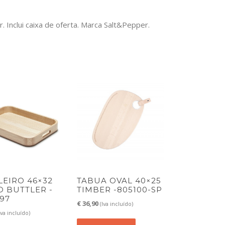
. Inclui caixa de oferta. Marca Salt&Pepper.
LEIRO 46×32
TABUA OVAL 40×25
 BUTTLER -
TIMBER -805100-SP
97
€
36,90
(Iva incluído)
Iva incluído)