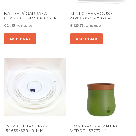
BALDE P/ GARRAFA
MINI GREENHOUSE
CLASSIC II -LV00460-LP
46X33X20 -29635-LN
€
24,95
€
125,78
(Iva incluído)
(Iva incluído)
ADICIONAR
ADICIONAR
TACA CENTRO JAZZ
CONJ.2PCS.PLANT POT L
-54659/63948-MK
VERDE -57777-LN