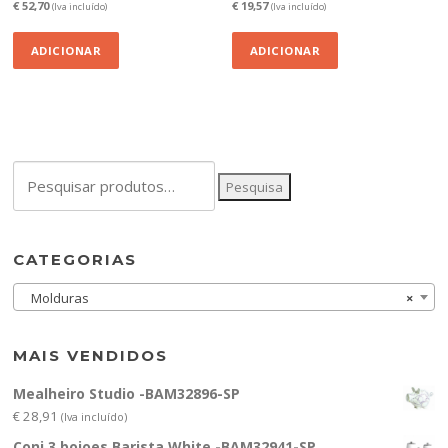
€
52,70
€
19,57
(Iva incluído)
(Iva incluído)
ADICIONAR
ADICIONAR
Pesquisar
Pesquisa
por:
CATEGORIAS
Molduras
×
MAIS VENDIDOS
Mealheiro Studio -BAM32896-SP
€
28,91
(Iva incluído)
Conj.3 boioes Barista White -BAM32941-SP