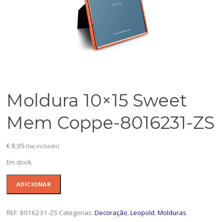
Moldura 10×15 Sweet
Mem Coppe-8016231-ZS
€
8,95
(Iva incluído)
Em stock
Quantidade
ADICIONAR
de
Moldura
10x15
REF:
8016231-ZS
Categorias:
Decoração
,
Leopold
,
Molduras