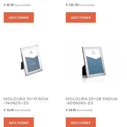
€
45,95
€
125,78
(Iva incluído)
(Iva incluído)
ADICIONAR
ADICIONAR
MOLDURA 10×15 RIGA
MOLDURA 20×28 PADUA
-7406231-ZS
-6056060-ZS
€
16,95
€
24,95
(Iva incluído)
(Iva incluído)
ADICIONAR
ADICIONAR