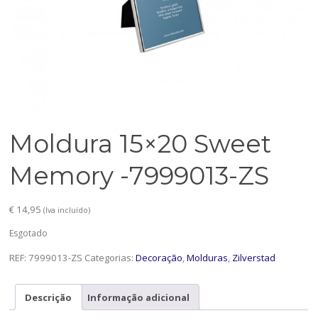
Moldura 15×20 Sweet
Memory -7999013-ZS
€
14,95
(Iva incluído)
Esgotado
REF:
7999013-ZS
Categorias:
Decoração
,
Molduras
,
Zilverstad
Descrição
Informação adicional