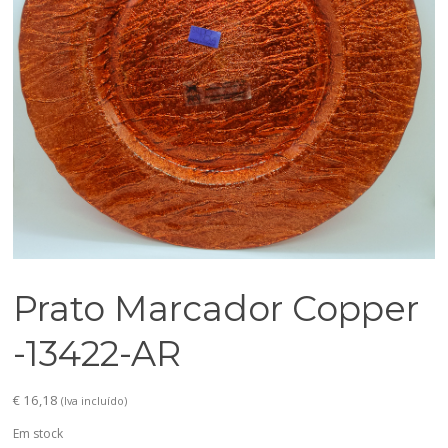
Prato Marcador Copper
-13422-AR
€
16,18
(Iva incluído)
Em stock