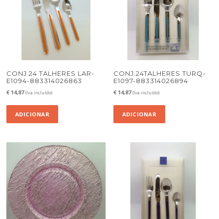
CONJ.24 TALHERES LAR-
CONJ.24TALHERES TURQ-
E1094-883314026863
E1097-883314026894
€
14,87
€
14,87
(Iva incluído)
(Iva incluído)
ADICIONAR
ADICIONAR