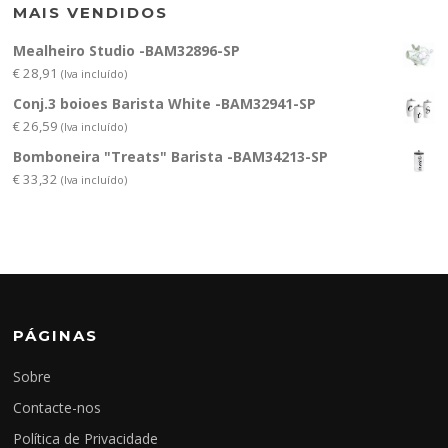
MAIS VENDIDOS
Mealheiro Studio -BAM32896-SP
€
28,91
(Iva incluído)
Conj.3 boioes Barista White -BAM32941-SP
€
26,59
(Iva incluído)
Bomboneira "Treats" Barista -BAM34213-SP
€
33,32
(Iva incluído)
PÁGINAS
Sobre
Contacte-nos
Política de Privacidade