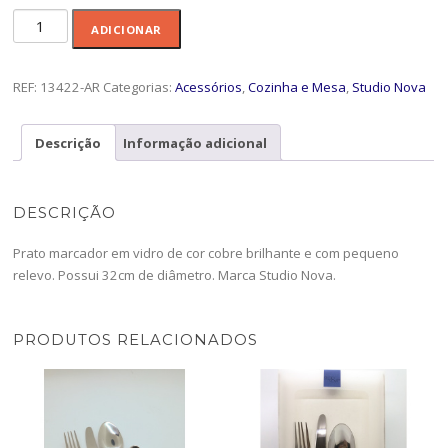
Quantidade
ADICIONAR
de
Prato
Marcador
REF:
13422-AR
Categorias:
Acessórios
,
Cozinha e Mesa
,
Studio Nova
Copper
-13422-
Descrição
Informação adicional
AR
DESCRIÇÃO
Prato marcador em vidro de cor cobre brilhante e com pequeno
relevo. Possui 32cm de diâmetro. Marca Studio Nova.
PRODUTOS RELACIONADOS