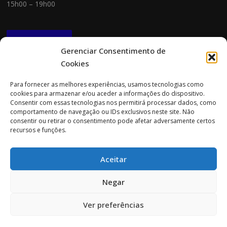
15h00 – 19h00
NEWSLETTER
Gerenciar Consentimento de
Cookies
CONTACTOS
Para fornecer as melhores experiências, usamos tecnologias como
cookies para armazenar e/ou aceder a informações do dispositivo.
Morada:
Consentir com essas tecnologias nos permitirá processar dados, como
Rua Cidade do Porto 151
comportamento de navegação ou IDs exclusivos neste site. Não
4705-085 Braga
consentir ou retirar o consentimento pode afetar adversamente certos
recursos e funções.
Tel:
253 696 061 (chamada para a rede fixa nacional)
Tlm:
919 782 600 (chamada para a rede móvel nacional)
Aceitar
Email:
geral@prospecta.pt
Negar
Ver preferências
Copyright © 2026 Prospecta. Todos os direitos reservados.