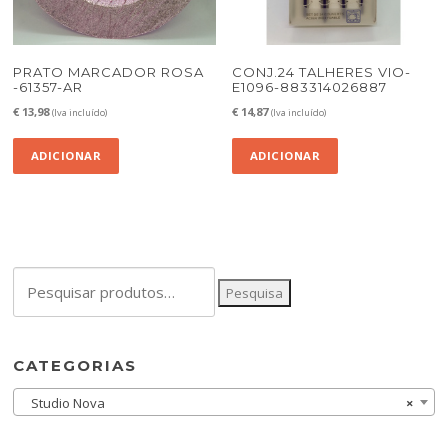
PRATO MARCADOR ROSA
CONJ.24 TALHERES VIO-
-61357-AR
E1096-883314026887
€
13,98
€
14,87
(Iva incluído)
(Iva incluído)
ADICIONAR
ADICIONAR
Pesquisar
Pesquisa
por:
CATEGORIAS
Studio Nova
×