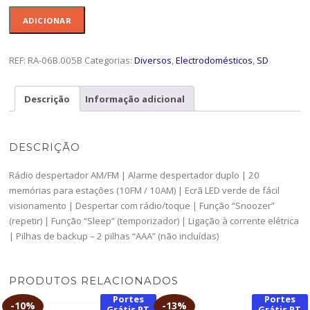
era:
é:
Quantidade
ADICIONAR
€ 21,61.
€ 19,45.
de
Radio
Snoozer
REF:
RA-06B.005B
Categorias:
Diversos
,
Electrodomésticos
,
SD
-
RA-
Descrição
Informação adicional
06B.005B-
SDL
DESCRIÇÃO
Rádio despertador AM/FM | Alarme despertador duplo | 20
memórias para estações (10FM / 10AM) | Ecrã LED verde de fácil
visionamento | Despertar com rádio/toque | Função “Snoozer”
(repetir) | Função “Sleep” (temporizador) | Ligação à corrente elétrica
| Pilhas de backup – 2 pilhas “AAA” (não incluídas)
PRODUTOS RELACIONADOS
Portes
Portes
-
10%
-
13%
Grátis PT
Grátis PT