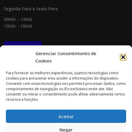
Segunda-Feira a Sexta-Feira:
09h00 – 13h00
15h00 – 19h00
NEWSLETTER
Gerenciar Consentimento de
Cookies
CONTACTOS
Para fornecer as melhores experiências, usamos tecnologias como
cookies para armazenar e/ou aceder a informações do dispositivo.
Morada:
Consentir com essas tecnologias nos permitirá processar dados, como
Rua Cidade do Porto 151
comportamento de navegação ou IDs exclusivos neste site. Não
4705-085 Braga
consentir ou retirar o consentimento pode afetar adversamente certos
recursos e funções.
Tel:
253 696 061 (chamada para a rede fixa nacional)
Tlm:
919 782 600 (chamada para a rede móvel nacional)
Aceitar
Email:
geral@prospecta.pt
Negar