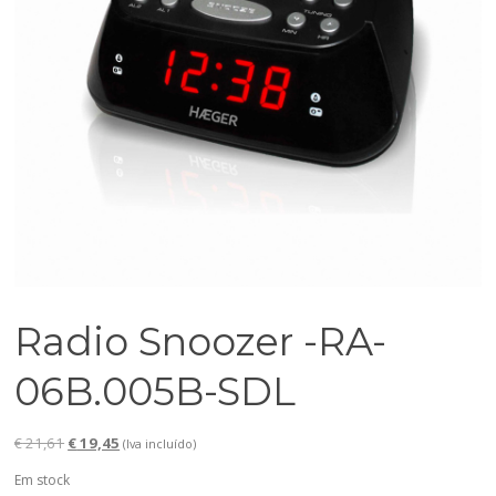
Radio Snoozer -RA-
06B.005B-SDL
O
O
€
21,61
€
19,45
(Iva incluído)
preço
preço
Em stock
original
atual