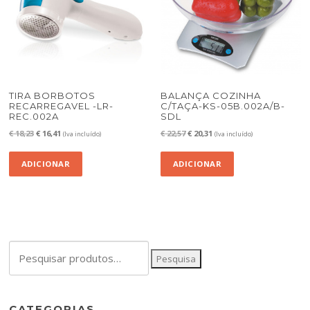
TIRA BORBOTOS
BALANÇA COZINHA
RECARREGAVEL -LR-
C/TAÇA-KS-05B.002A/B-
REC.002A
SDL
O
O
O
O
€
18,23
€
16,41
€
22,57
€
20,31
(Iva incluído)
(Iva incluído)
preço
preço
preço
preço
original
atual
original
atual
ADICIONAR
ADICIONAR
era:
é:
era:
é:
€ 18,23.
€ 16,41.
€ 22,57.
€ 20,31.
Pesquisar
Pesquisa
por:
CATEGORIAS