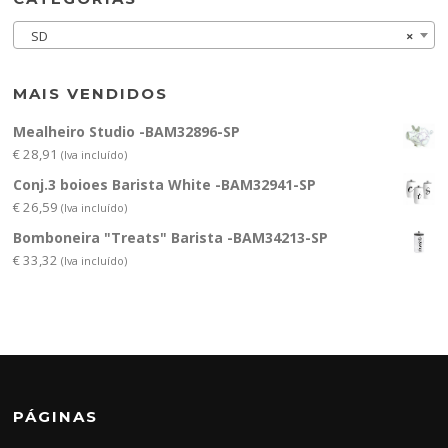
SD
×
MAIS VENDIDOS
Mealheiro Studio -BAM32896-SP
€
28,91
(Iva incluído)
Conj.3 boioes Barista White -BAM32941-SP
€
26,59
(Iva incluído)
Bomboneira "Treats" Barista -BAM34213-SP
€
33,32
(Iva incluído)
PÁGINAS