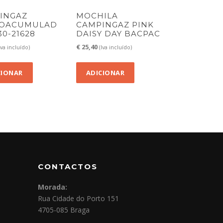
INGAZ
MOCHILA
OACUMULAD
CAMPINGAZ PINK
0-21628
DAISY DAY BACPAC
€
25,40
Iva incluído)
(Iva incluído)
CIONAR
ADICIONAR
CONTACTOS
Morada:
Rua Cidade do Porto 151
4705-085 Braga