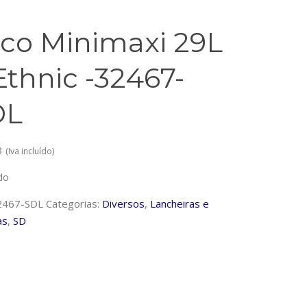
co Minimaxi 29L
Ethnic -32467-
DL
3
(Iva incluído)
do
2467-SDL
Categorias:
Diversos
,
Lancheiras e
as
,
SD