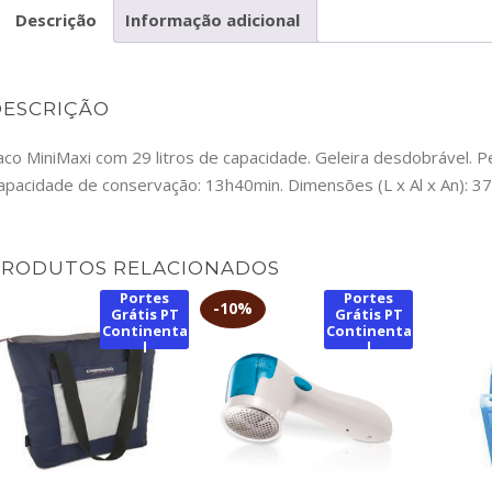
Descrição
Informação adicional
DESCRIÇÃO
aco MiniMaxi com 29 litros de capacidade. Geleira desdobrável. Pe
apacidade de conservação: 13h40min. Dimensões (L x Al x An): 37
PRODUTOS RELACIONADOS
Portes
Portes
-
10%
Grátis PT
Grátis PT
Continenta
Continenta
l
l