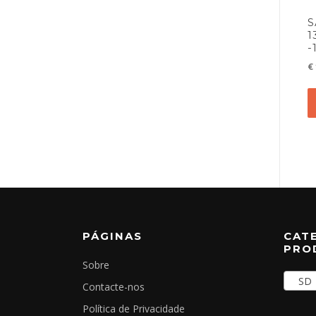
S
1
-
€
PÁGINAS
CAT
PRO
Sobre
SD (
Contacte-nos
Política de Privacidade