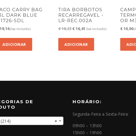
ACO CARRY BAG
TIRA BORBOTOS
CAMP
3L DARK BLUE
RECARREGAVEL -
TERM
11726-SDL
LR-REC.002A
OR M3
O
O
19,16
€
18,23
€
16,41
€
10,06
(Iva incluído)
(Iva incluído)
(
preço
preço
original
atual
ADICIONAR
ADICIONAR
ADI
era:
é:
€ 18,23.
€ 16,41.
EGORIAS DE
HORÁRIO:
DUTO
Segunda-Feira a Sexta-Feira:
214)
×
09h00 – 13h00
15h00 – 19h00