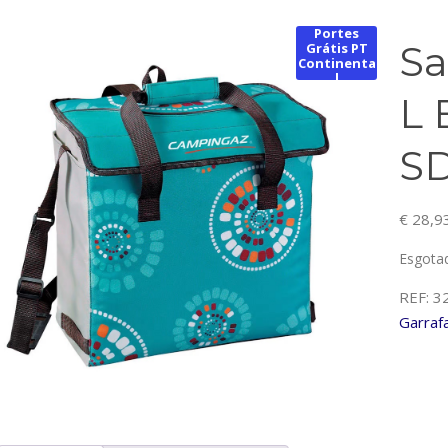
Portes
Sa
Grátis PT
Continenta
l
L 
S
€
28,9
Esgota
REF:
3
Garraf