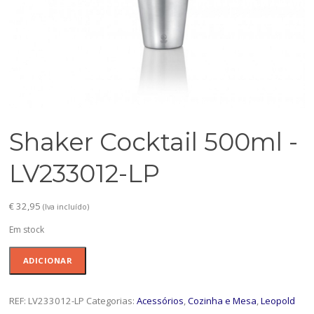
Shaker Cocktail 500ml -
LV233012-LP
€
32,95
(Iva incluído)
Em stock
Quantidade
ADICIONAR
de
Shaker
Cocktail
REF:
LV233012-LP
Categorias:
Acessórios
,
Cozinha e Mesa
,
Leopold