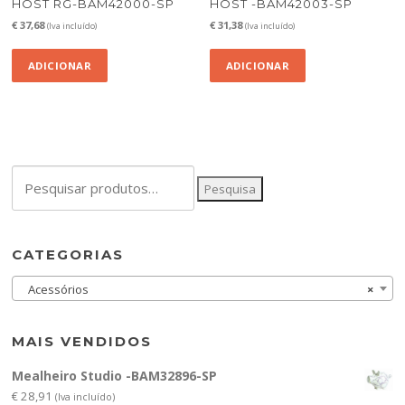
HOST RG-BAM42000-SP
HOST -BAM42003-SP
€
37,68
€
31,38
(Iva incluído)
(Iva incluído)
ADICIONAR
ADICIONAR
Pesquisar
Pesquisa
por:
CATEGORIAS
Acessórios
×
MAIS VENDIDOS
Mealheiro Studio -BAM32896-SP
€
28,91
(Iva incluído)