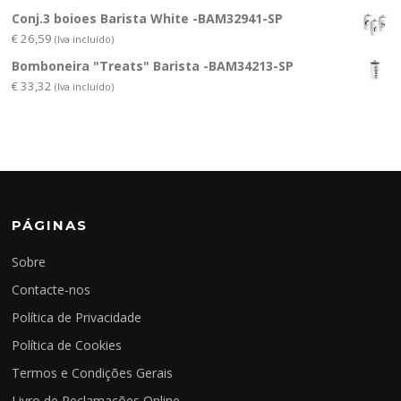
Conj.3 boioes Barista White -BAM32941-SP
€
26,59
(Iva incluído)
Bomboneira "Treats" Barista -BAM34213-SP
€
33,32
(Iva incluído)
PÁGINAS
Sobre
Contacte-nos
Política de Privacidade
Política de Cookies
Termos e Condições Gerais
Livro de Reclamações Online