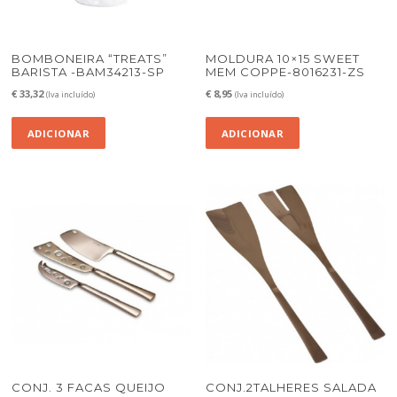
BOMBONEIRA “TREATS”
MOLDURA 10×15 SWEET
BARISTA -BAM34213-SP
MEM COPPE-8016231-ZS
€
33,32
€
8,95
(Iva incluído)
(Iva incluído)
ADICIONAR
ADICIONAR
CONJ. 3 FACAS QUEIJO
CONJ.2TALHERES SALADA