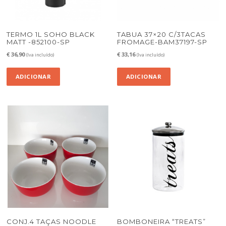
TERMO 1L SOHO BLACK
TABUA 37×20 C/3TACAS
MATT -852100-SP
FROMAGE-BAM37197-SP
€
36,90
€
33,16
(Iva incluído)
(Iva incluído)
ADICIONAR
ADICIONAR
CONJ.4 TAÇAS NOODLE
BOMBONEIRA “TREATS”