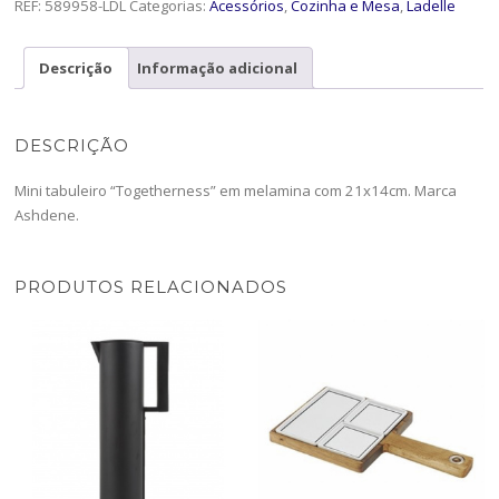
21x14Togetherness
REF:
589958-LDL
Categorias:
Acessórios
,
Cozinha e Mesa
,
Ladelle
-589958-
LDL
Descrição
Informação adicional
DESCRIÇÃO
Mini tabuleiro “Togetherness” em melamina com 21x14cm. Marca
Ashdene.
PRODUTOS RELACIONADOS