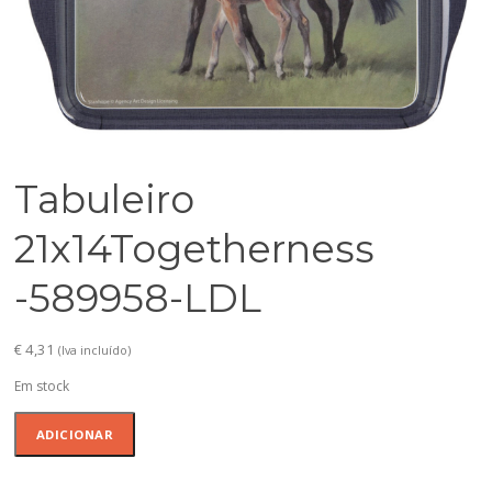
Tabuleiro
21x14Togetherness
-589958-LDL
€
4,31
(Iva incluído)
Em stock
Quantidade
ADICIONAR
de
Tabuleiro