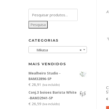
Pesquisar
A
por:
Pesquisa
CATEGORIAS
Mikasa
×
MAIS VENDIDOS
Mealheiro Studio -
BAM32896-SP
€
28,91
(Iva incluído)
C
5
Conj.3 boioes Barista White
-BAM32941-SP
€
€
26,59
(Iva incluído)