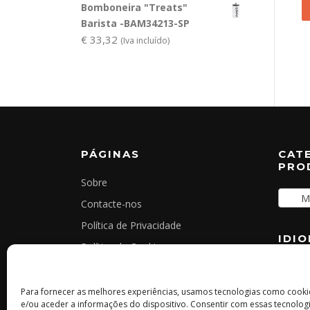
Bomboneira "Treats"
Barista -BAM34213-SP
€
33,32
(Iva incluído)
PÁGINAS
CAT
PRO
Sobre
Mik
Contacte-nos
Política de Privacidade
IDI
Política de Cookies
Termos e Condições Gerais
Livro de Reclamações Online
Para fornecer as melhores experiências, usamos tecnologias como cook
e/ou aceder a informações do dispositivo. Consentir com essas tecnologi