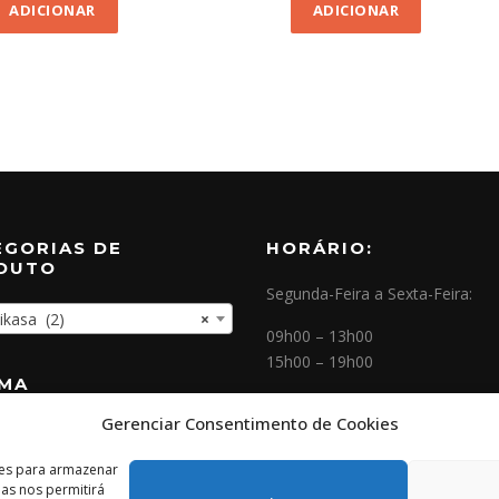
ADICIONAR
ADICIONAR
EGORIAS DE
HORÁRIO:
DUTO
Segunda-Feira a Sexta-Feira:
asa (2)
×
09h00 – 13h00
15h00 – 19h00
OMA
Gerenciar Consentimento de Cookies
NEWSLETTER
ies para armazenar
as nos permitirá