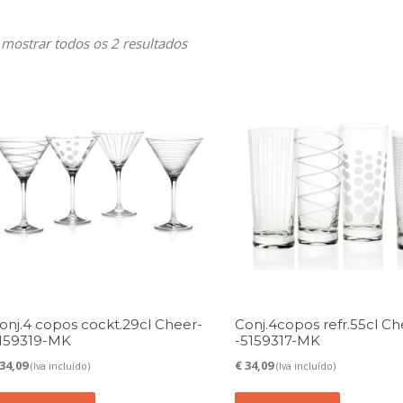
Ordenado
 mostrar todos os 2 resultados
por
mais
recentes
onj.4 copos cockt.29cl Cheer-
Conj.4copos refr.55cl Ch
159319-MK
-5159317-MK
34,09
€
34,09
(Iva incluído)
(Iva incluído)