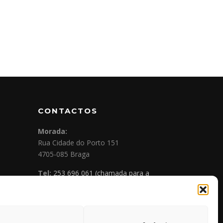
CONTACTOS
Morada:
Rua Cidade do Porto 151
4705-085 Braga
Tel:
253 696 061 (chamada para a
rede fixa nacional)
Tlm:
919 782 600 (chamada para a
rede móvel nacional)
Email:
geral@prospecta.pt