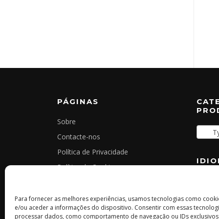
PÁGINAS
CAT
PRO
Sobre
Typ
Contacte-nos
Política de Privacidade
IDI
Política de Cookies
Termos e Condições Gerais
Livro de Reclamações Online
Para fornecer as melhores experiências, usamos tecnologias como cook
e/ou aceder a informações do dispositivo. Consentir com essas tecnologi
processar dados, como comportamento de navegação ou IDs exclusivos n