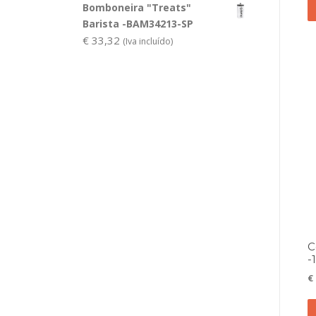
Bomboneira "Treats"
Barista -BAM34213-SP
€
33,32
(Iva incluído)
C
-
€