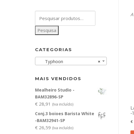
Pesquisar
A
por:
Pesquisa
CATEGORIAS
Typhoon
×
MAIS VENDIDOS
Mealheiro Studio -
BAM32896-SP
€
28,91
(Iva incluído)
L
-
Conj.3 boioes Barista White
-BAM32941-SP
€
€
26,59
(Iva incluído)