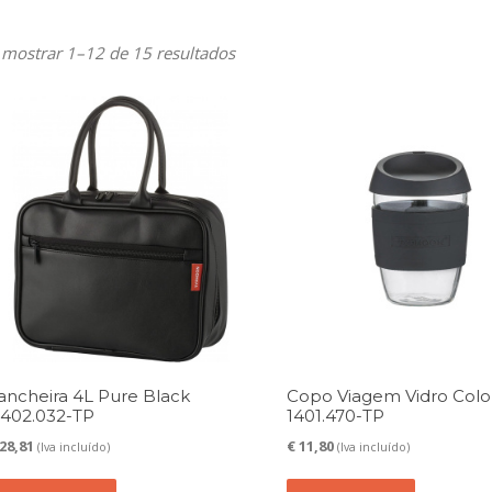
Ordenado
 mostrar 1–12 de 15 resultados
por
mais
recentes
ancheira 4L Pure Black
Copo Viagem Vidro Colo
1402.032-TP
1401.470-TP
28,81
€
11,80
(Iva incluído)
(Iva incluído)