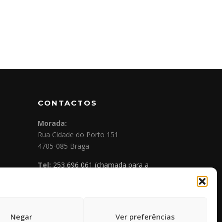
CONTACTOS
Morada:
Rua Cidade do Porto 151
4705-085 Braga
Tel:
253 696 061 (chamada para a
rede fixa nacional)
Tlm:
919 782 600 (chamada para a
rede móvel nacional)
Email:
geral@prospecta.pt
Negar
Ver preferências