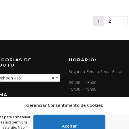
1
2
→
EGORIAS DE
HORÁRIO:
DUTO
Segunda-Feira a Sexta-Feira:
hoon (15)
×
09h00 – 13h00
15h00 – 19h00
OMA
Gerenciar Consentimento de Cookies
NEWSLETTER
ies para armazenar
as nos permitirá
Aceitar
este site. Não