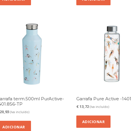
arrafa term.500ml PurActive-
Garrafa Pure Active -140
401.856-TP
€
13,72
(Iva incluído)
20,93
(Iva incluído)
ADICIONAR
ADICIONAR