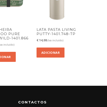
HEIRA
LATA PASTA LIVING
OO PURE
PUTTY-1401.748-TP
WILD-1401.866
€
14,08
(Iva incluído)
Iva incluído)
ADICIONAR
CIONAR
CONTACTOS