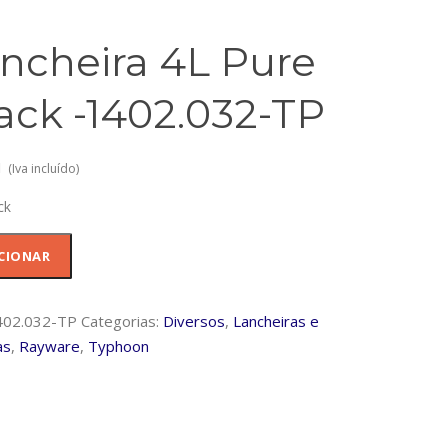
ncheira 4L Pure
ack -1402.032-TP
1
(Iva incluído)
ck
dade
CIONAR
ira
402.032-TP
Categorias:
Diversos
,
Lancheiras e
as
,
Rayware
,
Typhoon
032-