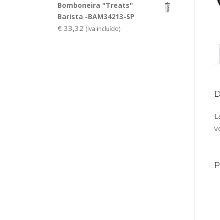
Bomboneira "Treats"
Barista -BAM34213-SP
€
33,32
(Iva incluído)
L
v