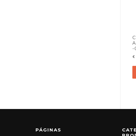
C
-
€
PÁGINAS
CAT
PRO