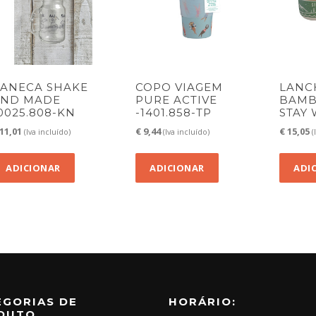
ANECA SHAKE
COPO VIAGEM
LANC
AND MADE
PURE ACTIVE
BAMB
0025.808-KN
-1401.858-TP
STAY 
11,01
€
9,44
€
15,05
(Iva incluído)
(Iva incluído)
(
ADICIONAR
ADICIONAR
ADI
EGORIAS DE
HORÁRIO:
DUTO