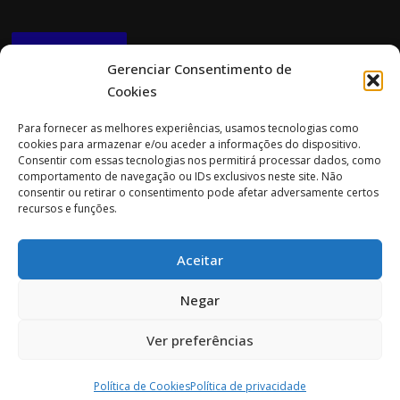
NEWSLETTER
Gerenciar Consentimento de
Cookies
CONTACTOS
Para fornecer as melhores experiências, usamos tecnologias como
cookies para armazenar e/ou aceder a informações do dispositivo.
Morada:
Consentir com essas tecnologias nos permitirá processar dados, como
Rua Cidade do Porto 151
comportamento de navegação ou IDs exclusivos neste site. Não
4705-085 Braga
consentir ou retirar o consentimento pode afetar adversamente certos
recursos e funções.
Tel:
253 696 061 (chamada para a rede fixa nacional)
Tlm:
919 782 600 (chamada para a rede móvel nacional)
Aceitar
Email:
geral@prospecta.pt
Negar
Ver preferências
Copyright © 2026 Prospecta. Todos os direitos reservados.
Política de Cookies
Política de privacidade
Screenr parallax theme
por FameThemes