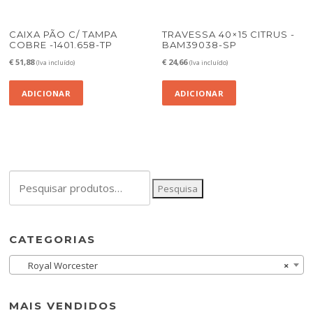
CAIXA PÃO C/ TAMPA
TRAVESSA 40×15 CITRUS -
COBRE -1401.658-TP
BAM39038-SP
€
51,88
€
24,66
(Iva incluído)
(Iva incluído)
ADICIONAR
ADICIONAR
Pesquisar
Pesquisa
por:
CATEGORIAS
Royal Worcester
×
MAIS VENDIDOS