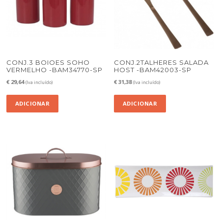
CONJ.3 BOIOES SOHO
CONJ.2TALHERES SALADA
VERMELHO -BAM34770-SP
HOST -BAM42003-SP
€
29,64
€
31,38
(Iva incluído)
(Iva incluído)
ADICIONAR
ADICIONAR