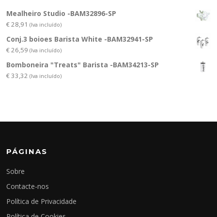
Mealheiro Studio -BAM32896-SP
€
28,91
(Iva incluído)
Conj.3 boioes Barista White -BAM32941-SP
€
26,59
(Iva incluído)
Bomboneira "Treats" Barista -BAM34213-SP
€
33,32
(Iva incluído)
PÁGINAS
Sobre
Contacte-nos
Política de Privacidade
Política de Cookies