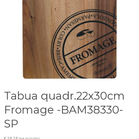
Tabua quadr.22x30cm
Fromage -BAM38330-
SP
€
38,28
(Iva incluído)