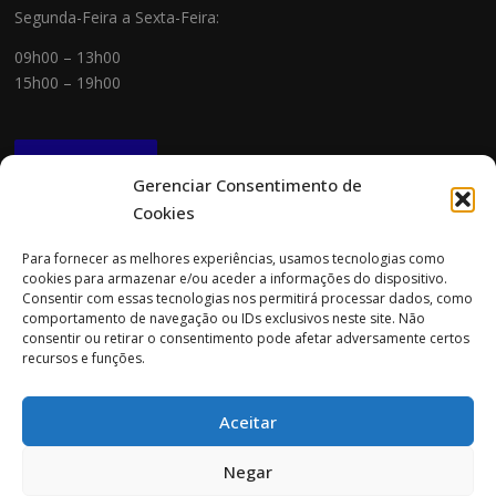
Segunda-Feira a Sexta-Feira:
09h00 – 13h00
15h00 – 19h00
NEWSLETTER
Gerenciar Consentimento de
Cookies
CONTACTOS
Para fornecer as melhores experiências, usamos tecnologias como
cookies para armazenar e/ou aceder a informações do dispositivo.
Morada:
Consentir com essas tecnologias nos permitirá processar dados, como
Rua Cidade do Porto 151
comportamento de navegação ou IDs exclusivos neste site. Não
4705-085 Braga
consentir ou retirar o consentimento pode afetar adversamente certos
recursos e funções.
Tel:
253 696 061 (chamada para a rede fixa nacional)
Tlm:
919 782 600 (chamada para a rede móvel nacional)
Aceitar
Email:
geral@prospecta.pt
Negar