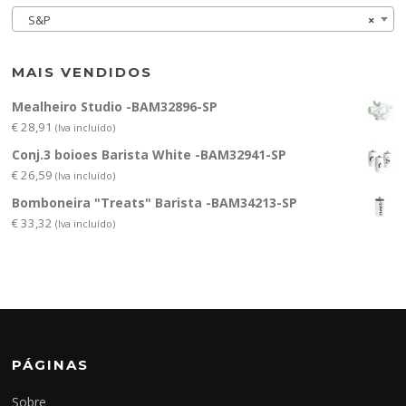
S&P
×
MAIS VENDIDOS
Mealheiro Studio -BAM32896-SP
€
28,91
(Iva incluído)
Conj.3 boioes Barista White -BAM32941-SP
€
26,59
(Iva incluído)
Bomboneira "Treats" Barista -BAM34213-SP
€
33,32
(Iva incluído)
PÁGINAS
Sobre