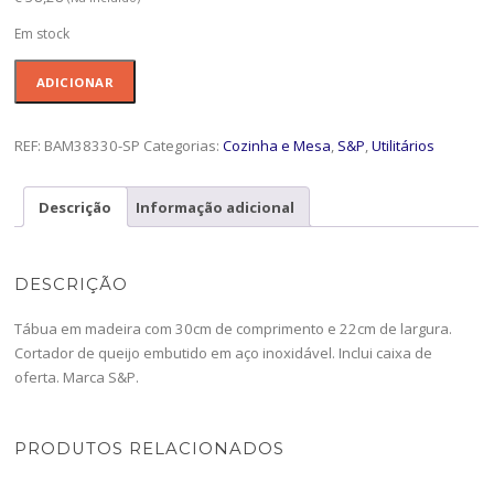
Em stock
Quantidade
ADICIONAR
de
Tabua
quadr.22x30cm
REF:
BAM38330-SP
Categorias:
Cozinha e Mesa
,
S&P
,
Utilitários
Fromage
-
Descrição
Informação adicional
BAM38330-
SP
DESCRIÇÃO
Tábua em madeira com 30cm de comprimento e 22cm de largura.
Cortador de queijo embutido em aço inoxidável. Inclui caixa de
oferta. Marca S&P.
PRODUTOS RELACIONADOS