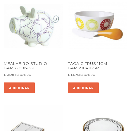
MEALHEIRO STUDIO -
TACA CITRUS 11CM -
BAM32896-SP
BAM39040-SP
€
28,91
€
14,74
(Iva incluído)
(Iva incluído)
ADICIONAR
ADICIONAR