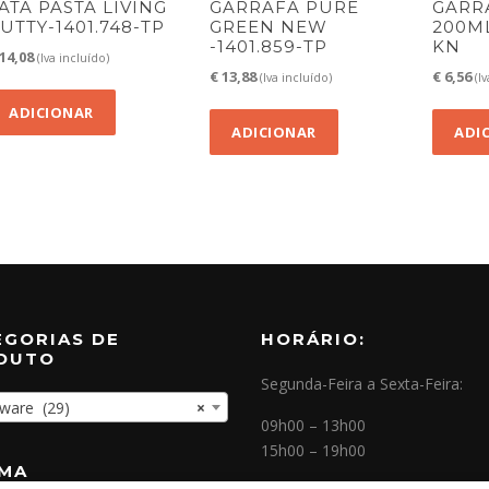
ATA PASTA LIVING
GARRAFA PURE
GARR
UTTY-1401.748-TP
GREEN NEW
200ML
-1401.859-TP
KN
14,08
(Iva incluído)
€
13,88
€
6,56
(Iva incluído)
(I
ADICIONAR
ADICIONAR
ADI
EGORIAS DE
HORÁRIO:
DUTO
Segunda-Feira a Sexta-Feira:
are (29)
×
09h00 – 13h00
15h00 – 19h00
OMA