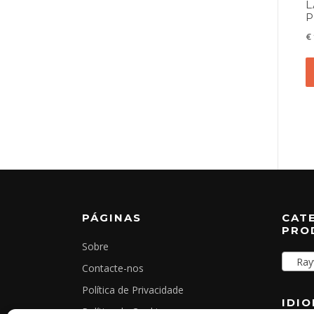
L
P
€
PÁGINAS
CAT
PRO
Sobre
Rayw
Contacte-nos
Política de Privacidade
IDI
Política de Cookies