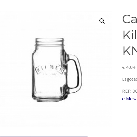
Ca
Ki
K
€
4,04
Esgota
REF:
0
e Mes