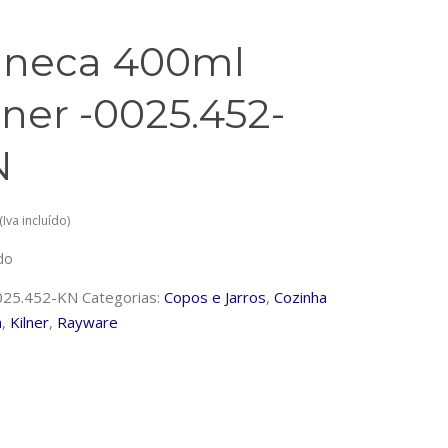
neca 400ml
lner -0025.452-
N
(Iva incluído)
do
025.452-KN
Categorias:
Copos e Jarros
,
Cozinha
a
,
Kilner
,
Rayware