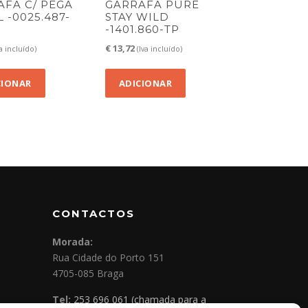
AFA C/ PEGA
GARRAFA PURE
 -0025.487-
STAY WILD
-1401.860-TP
€
13,72
va incluído)
(Iva incluído)
CIONAR
ADICIONAR
CONTACTOS
Morada:
Rua Cidade do Porto 151
4705-085 Braga
Tel:
253 696 061 (chamada para a