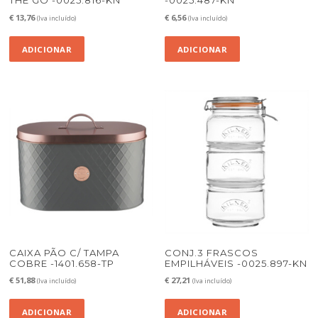
THE GO -0025.816-KN
-0025.487-KN
€
13,76
€
6,56
(Iva incluído)
(Iva incluído)
ADICIONAR
ADICIONAR
CAIXA PÃO C/ TAMPA
CONJ.3 FRASCOS
COBRE -1401.658-TP
EMPILHÁVEIS -0025.897-KN
€
51,88
€
27,21
(Iva incluído)
(Iva incluído)
ADICIONAR
ADICIONAR