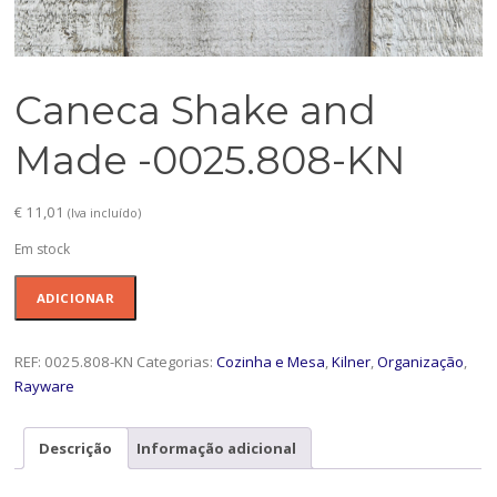
Caneca Shake and
Made -0025.808-KN
€
11,01
(Iva incluído)
Em stock
Quantidade
ADICIONAR
de
Caneca
Shake
REF:
0025.808-KN
Categorias:
Cozinha e Mesa
,
Kilner
,
Organização
,
and
Rayware
Made
-0025.808-
Descrição
Informação adicional
KN